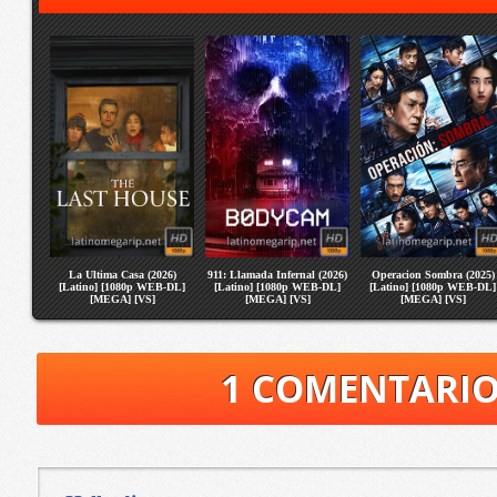
La Ultima Casa (2026)
911: Llamada Infernal (2026)
Operacion Sombra (2025)
[Latino] [1080p WEB-DL]
[Latino] [1080p WEB-DL]
[Latino] [1080p WEB-DL]
[MEGA] [VS]
[MEGA] [VS]
[MEGA] [VS]
1 COMENTARI