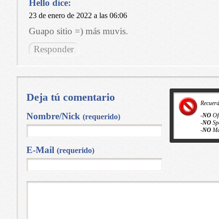
Hello
dice:
23 de enero de 2022 a las 06:06
Guapo sitio =) más muvis.
Responder
Deja tú comentario
Recuer
Nombre/Nick
-
NO
Of
(requerido)
-
NO
Sp
-
NO
Ma
E-Mail
(requerido)