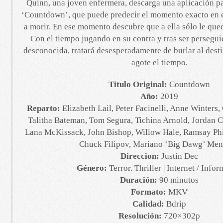
Quinn, una joven enfermera, descarga una aplicación p
‘Countdown’, que puede predecir el momento exacto en e
a morir. En ese momento descubre que a ella sólo le qued
Con el tiempo jugando en su contra y tras ser persegu
desconocida, tratará desesperadamente de burlar al desti
agote el tiempo.
Titulo Original:
Countdown
Año:
2019
Reparto:
Elizabeth Lail, Peter Facinelli, Anne Winters
Talitha Bateman, Tom Segura, Tichina Arnold, Jordan Ca
Lana McKissack, John Bishop, Willow Hale, Ramsay Phi
Chuck Filipov, Mariano ‘Big Dawg’ Me
Direccion:
Justin Dec
Género:
Terror. Thriller | Internet / Infor
Duración:
90 minutos
Formato:
MKV
Calidad:
Bdrip
Resolución:
720×302p