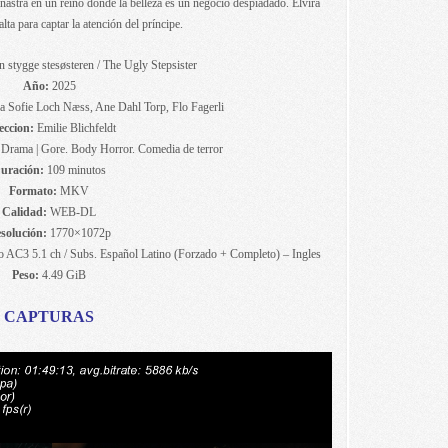
nastra en un reino donde la belleza es un negocio despiadado. Elvira
lta para captar la atención del príncipe.
 stygge stesøsteren / The Ugly Stepsister
Año:
2025
 Sofie Loch Næss, Ane Dahl Torp, Flo Fagerli
eccion:
Emilie Blichfeldt
 Drama | Gore. Body Horror. Comedia de terror
uración:
109 minutos
Formato:
MKV
Calidad:
WEB-DL
solución:
1770×1072p
 AC3 5.1 ch / Subs. Español Latino (Forzado + Completo) – Ingles
Peso:
4.49 GiB
CAPTURAS