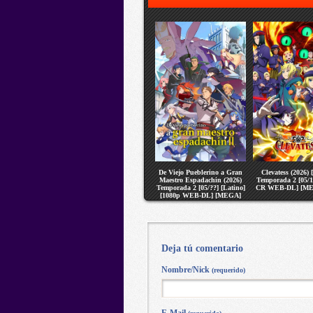
De Viejo Pueblerino a Gran
Clevatess (2026) 
Maestro Espadachin (2026)
Temporada 2 [05/1
Temporada 2 [05/??] [Latino]
CR WEB-DL] [ME
[1080p WEB-DL] [MEGA]
[VS]
Deja tú comentario
Nombre/Nick
(requerido)