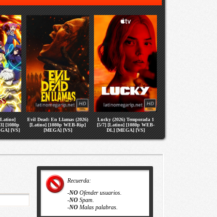
[Latino]
Evil Dead: En Llamas (2026)
Lucky (2026) Temporada 1
3] [1080p
[Latino] [1080p WEB-Rip]
[5/7] [Latino] [1080p WEB-
GA] [VS]
[MEGA] [VS]
DL] [MEGA] [VS]
Recuerda:
-
NO
Ofender usuarios.
-
NO
Spam.
-
NO
Malas palabras.