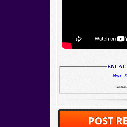
ENLAC
Mega – Me
Contras
POST R