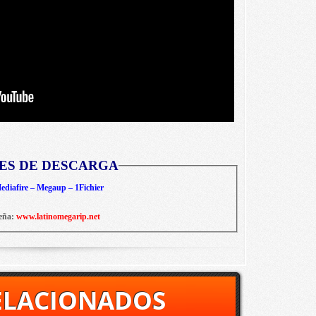
ES DE DESCARGA
diafire – Megaup – 1Fichier
eña:
www.latinomegarip.net
ELACIONADOS