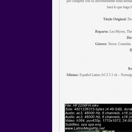
por competir con su increíblemente bella herma
hará lo que haga fa
Titulo Original:
Den
Reparto:
Lea Myren, Thea
Dir
Género:
Terror. Comedia.
D
Re
Idioma:
Español Latino AC3 5.1 ch – Noruego