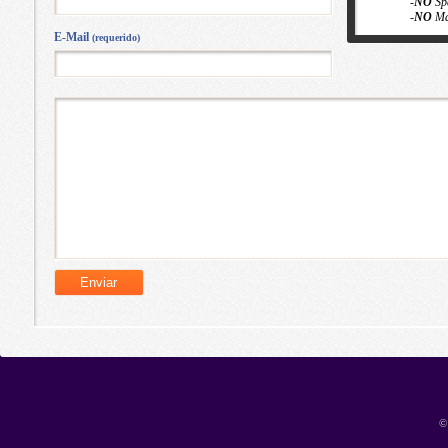
-
NO
Sp
-
NO
Ma
E-Mail
(requerido)
©