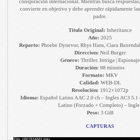
conspiración internacional. Mientras busca respuestas
convierte en objetivo y debe aprender rápidamente las
padre.
Titulo Original:
Inheritance
Año:
2025
Reparto:
Phoebe Dynevor, Rhys Ifans, Ciara Baxenda
Direccion:
Neil Burger
Género:
Thriller. Intriga | Espionaje
Duración:
98 minutos
Formato:
MKV
Calidad:
WEB-DL
Resolución:
1912×1072p
Idioma:
Español Latino AAC 2.0 ch – Ingles AC3 5.1 
Latino (Forzado + Completo) – Ingle
Peso:
3 GiB
CAPTURAS