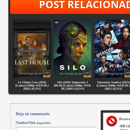
POST RELACIONA
La Ultima Casa (2026)
Silo (2026) Temporada 3
Operacion Sombra (2025)
[Latino] [1080p WEB-DL]
[06/10] [Latino] [1080p WEB-
[Latino] [1080p WEB-DL]
[MEGA] [VS]
DL] [MEGA] [VS]
[MEGA] [VS]
Deja tú comentario
Recuer
Nombre/Nick
(requerido)
-
NO
Of