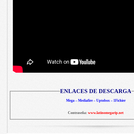
ENLACES DE DESCARGA
Mega – Mediafire – Uptobox – 1Fichier
Contraseña:
www.latinomegarip.net