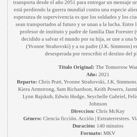
transporta desde el año 2051 para entregar un mensaje 
está perdiendo la guerra mundial contra una especie alien
esperanza de supervivencia es que los soldados y los ci
sean transportados al futuro y se unan a la lucha. Entre l
profesor de instituto y padre de familia Dan Forester (
decidido a salvar el mundo por su hija, se une a una br
(Yvonne Strahovski) y a su padre (J.K. Simmons) 
desesperada por reescribir el destino del p
Titulo Original:
The Tomorrow Wa
Año:
2021
Reparto:
Chris Pratt, Yvonne Strahovski, J.K. Simmons,
Kiera Armstrong, Sam Richardson, Keith Powers, Jas
Lynn Rajskub, Edwin Hodge, Seychelle Gabriel, Felis
Johnson
Direccion:
Chris McKay
Género:
Ciencia ficción. Acción | Extraterrestres. Vi
Duración:
140 minutos
Formato:
MKV