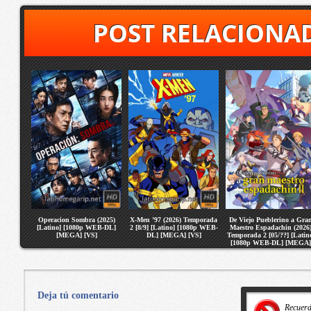
POST RELACIONA
Operacion Sombra (2025)
X-Men ’97 (2026) Temporada
De Viejo Pueblerino a Gra
[Latino] [1080p WEB-DL]
2 [8/9] [Latino] [1080p WEB-
Maestro Espadachin (2026
[MEGA] [VS]
DL] [MEGA] [VS]
Temporada 2 [05/??] [Latin
[1080p WEB-DL] [MEGA]
[VS]
Deja tú comentario
Recuer