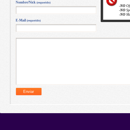
Nombre/Nick
(requerido)
-
NO
Of
-
NO
Sp
-
NO
Ma
E-Mail
(requerido)