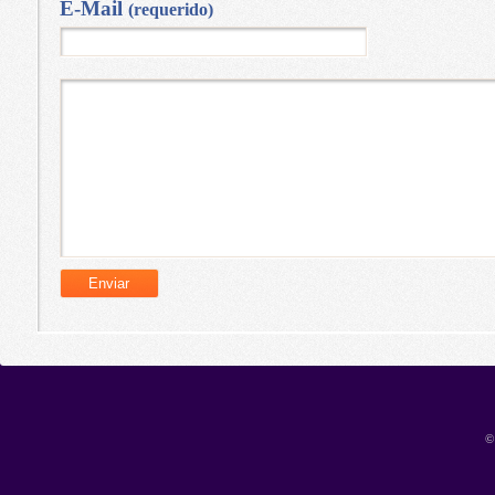
E-Mail
(requerido)
©