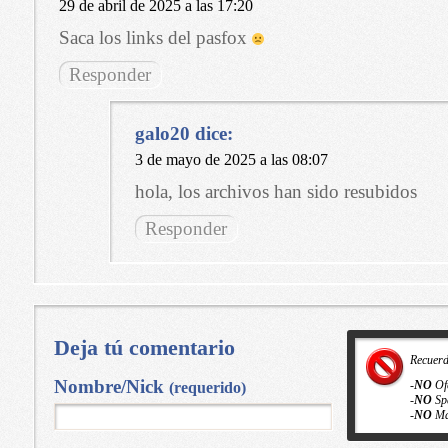
29 de abril de 2025 a las 17:20
Saca los links del pasfox
Responder
galo20
dice:
3 de mayo de 2025 a las 08:07
hola, los archivos han sido resubidos
Responder
Deja tú comentario
Recuer
Nombre/Nick
-
NO
Of
(requerido)
-
NO
Sp
-
NO
Ma