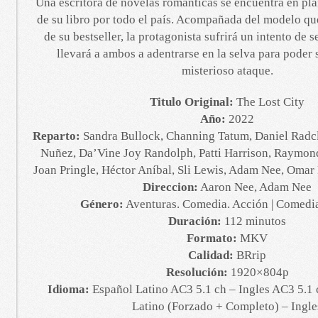
Una escritora de novelas románticas se encuentra en pl
de su libro por todo el país. Acompañada del modelo qu
de su bestseller, la protagonista sufrirá un intento de s
llevará a ambos a adentrarse en la selva para poder 
misterioso ataque.
Titulo Original:
The Lost City
Año:
2022
Reparto:
Sandra Bullock, Channing Tatum, Daniel Radcli
Nuñez, Da’Vine Joy Randolph, Patti Harrison, Raymon
Joan Pringle, Héctor Aníbal, Sli Lewis, Adam Nee, Omar 
Direccion:
Aaron Nee, Adam Nee
Género:
Aventuras. Comedia. Acción | Comedi
Duración:
112 minutos
Formato:
MKV
Calidad:
BRrip
Resolución:
1920×804p
Idioma:
Español Latino AC3 5.1 ch – Ingles AC3 5.1 
Latino (Forzado + Completo) – Ingle