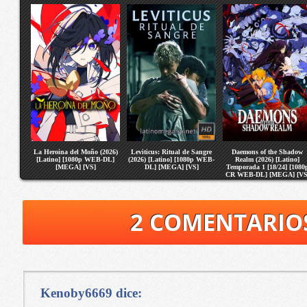
La Heroina del Moño (2026)
Leviticus: Ritual de Sangre
Daemons of the Shadow
[Latino] [1080p WEB-DL]
(2026) [Latino] [1080p WEB-
Realm (2026) [Latino]
[MEGA] [VS]
DL] [MEGA] [VS]
Temporada 1 [18/24] [1080
CR WEB-DL] [MEGA] [VS
2 COMENTARIO
Kenoby6669
dice: