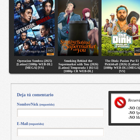
Operacion Sombra (2025)
Smoking Behind the
The Dink: Pasion Por El
[Latino] [1080p WEB-DL]
Supermarket with You (2026)
Pickleball (2026) [Latino]
[MEGA] [VS]
[Latino] Temporada 1 [02/12]
[1080p WEB-DL] [MEGA]
[1080p CR WEB-DL]
[VS]
[MEGA] [VS]
Deja tú comentario
Recuer
Nombre/Nick
(requerido)
-
NO
Of
-
NO
Sp
-
NO
Ma
E-Mail
(requerido)