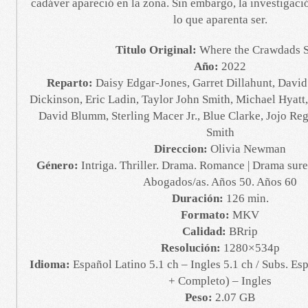
cadáver apareció en la zona. Sin embargo, la investigaci
lo que aparenta ser.
Titulo Original:
Where the Crawdads 
Año:
2022
Reparto:
Daisy Edgar-Jones, Garret Dillahunt, David 
Dickinson, Eric Ladin, Taylor John Smith, Michael Hyatt
David Blumm, Sterling Macer Jr., Blue Clarke, Jojo Re
Smith
Direccion:
Olivia Newman
Género:
Intriga. Thriller. Drama. Romance | Drama sure
Abogados/as. Años 50. Años 60
Duración:
126 min.
Formato:
MKV
Calidad:
BRrip
Resolución:
1280×534p
Idioma:
Español Latino 5.1 ch – Ingles 5.1 ch / Subs. Es
+ Completo) – Ingles
Peso:
2.07 GB