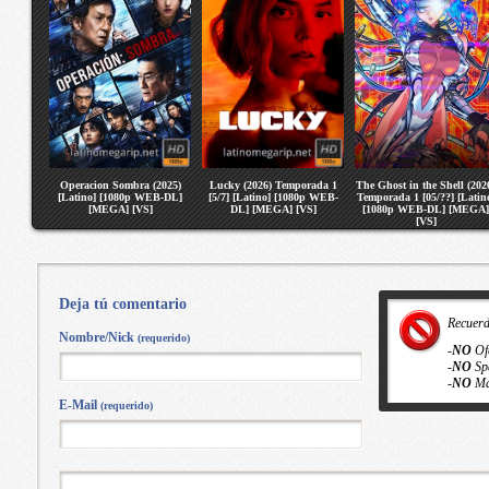
Operacion Sombra (2025)
Lucky (2026) Temporada 1
The Ghost in the Shell (202
[Latino] [1080p WEB-DL]
[5/7] [Latino] [1080p WEB-
Temporada 1 [05/??] [Latin
[MEGA] [VS]
DL] [MEGA] [VS]
[1080p WEB-DL] [MEGA]
[VS]
Deja tú comentario
Recuer
Nombre/Nick
(requerido)
-
NO
Of
-
NO
Sp
-
NO
Ma
E-Mail
(requerido)