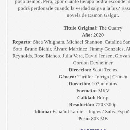
poco tiempo. Pero, ¿por cuánto tiempo podrá esconder s
podrá perdonarle cuando la verdad salga a la luz? Bas
novela de Damon Galgut.
Titulo Original:
The Quarry
Año:
2020
Reparto:
Shea Whigham, Michael Shannon, Catalina Sa
Soto, Bruno Bichir, Álvaro Martínez, Jimmy Gonzales, A
Reynolds, Rose Bianco, Julia Vera, David Jensen, Giova
Gordon Dexheimer
Direccion:
Scott Teems
Género:
Thriller. Intriga | Crimen
Duración:
103 minutos
Formato:
MKV
Calidad:
Bdrip
Resolución:
720×300p
Idioma:
Español Latino – Ingles / Subs. Españ
Peso:
803 MB