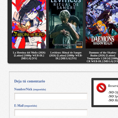
La Heroina del Moño (2026)
Leviticus: Ritual de Sangre
Daemons of the Shadow
[Latino] [1080p WEB-DL]
(2026) [Latino] [1080p WEB-
Realm (2026) [Latino]
[MEGA] [VS]
DL] [MEGA] [VS]
Temporada 1 [18/24] [1080
CR WEB-DL] [MEGA] [VS
Deja tú comentario
Recuer
Nombre/Nick
(requerido)
-
NO
Of
-
NO
Sp
-
NO
Ma
E-Mail
(requerido)