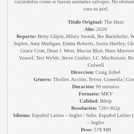
cazándolos como si fueran animales salvajes. No obstan
cara su piel.
Titulo Original:
The Hunt
Año:
2020
Reparto:
Betty Gilpin, Hilary Swank, Ike Barinholtz, 
Suplee, Amy Madigan, Emma Roberts, Justin Hartley, Gl
Grace Crim, Dean J. West, Macon Blair, Hans Marrero
Yousef, Teri Wyble, Steve Coulter, J.C. MacKenzie, R
Culwell
Direccion:
Craig Zobel
Género:
Thriller. Acción. Terror. Comedia | C
Duración:
90 minutos
Formato:
MKV
Calidad:
Bdrip
Resolución:
720×302p
Idioma:
Español Latino – Ingles / Subs. Español Latino
– Ingles
Peso:
578 MB