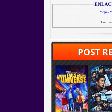
ENLAC
Mega – Me
Contras
POST R