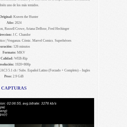
bién uno de los más temidos.
Original:
Kraven the Hunter
Año:
2024
n, Russell Crowe, Ariana DeBose, Fred Hechinger
ireccion:
J.C. Chandor
ástico | Venganza. Cómic. Marvel Comics. Superhéroes
uración:
126 minutos
Formato:
MKV
Calidad:
WEB-Rip
esolución:
1920×800p
EAC3 5.1 ch / Subs. Español Latino (Forzado + Completo) – Ingles
Peso:
2.9 GiB
CAPTURAS