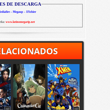
ES DE DESCARGA
diafire – Megaup – 1Fichier
eña:
www.latinomegarip.net
ELACIONADOS