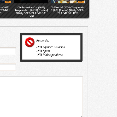
a (2025)
Chainsmoker Cat (2026)
X-Men ’97 (2026) Temporada
 WEB-DL]
Temporada 1 [04/12] [Latino]
2 [8/9] [Latino] [1080p WEB-
S]
[1080p WEB-DL] [MEGA]
DL] [MEGA] [VS]
[VS]
Recuerda:
-
NO
Ofender usuarios.
-
NO
Spam.
-
NO
Malas palabras.