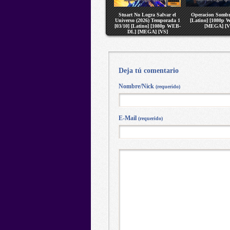
Stuart No Logra Salvar el
Operacion Sombr
Universo (2026) Temporada 1
[Latino] [1080p
[03/10] [Latino] [1080p WEB-
[MEGA] [V
DL] [MEGA] [VS]
Deja tú comentario
Nombre/Nick
(requerido)
E-Mail
(requerido)