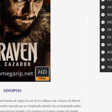
AN
BE
DE
DR
FI
MU
RE
SU
TH
SINOPSIS
te historia de origen de uno de los villanos más icónicos de Marvel.
hombre marcado por su complicada relación con su despiadado padre,
nsecuencias brutales y lo convierte en el mejor cazador del mundo,