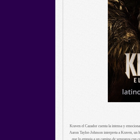
Kraven el Cazador cuenta la intensa y emocionan
Aaron Taylor-Johnson interpreta a Kraven, un 
que lo empuja a un camino de venganza con co