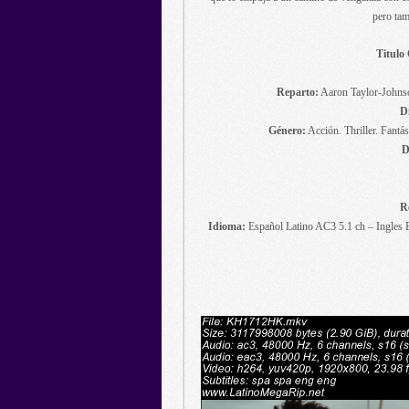
pero tam
Titulo 
Reparto:
Aaron Taylor-Johnso
D
Género:
Acción. Thriller. Fant
D
R
Idioma:
Español Latino AC3 5.1 ch – Ingles 