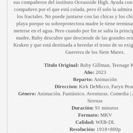
sus compañeros del instituto Oceanside High. Ayuda con
compañero por el que está colada, pero él solo la admira
los fractales. No puede juntarse con las chicas y los ch
playa porque su sobreprotectora madre le tiene termin
meterse en el agua. Pero cuando por fin se salta la princ
madre, Ruby descubre que desciende de las grandes rein
Kraken y que está destinada a heredar el trono de su exig
Guerrera de los Siete Mares.
Titulo Original:
Ruby Gillman, Teenage 
Año:
2023
Reparto:
Animación
Direccion:
Kirk DeMicco, Faryn Pea
Género:
Animación. Fantástico. Aventuras. Comedia | 
Sirenas
Duración:
91 minutos
Formato:
MKV
Calidad:
WEB-DL
Resolución:
1918×800p