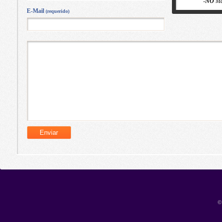
-
NO
Ma
E-Mail
(requerido)
©