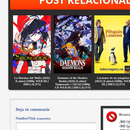
La Heroina del Moño (2026)
Daemons of the Shadow
Lecciones de un pingüino
[Latino] [1080p WEB-DL]
Realm (2026) [Latino]
(2025) [Latino] [1080p WE
[MEGA] [VS]
Temporada 1 [18/24] [1080p
DL] [MEGA] [VS]
CR WEB-DL] [MEGA] [VS]
Deja tú comentario
Recuer
Nombre/Nick
(requerido)
-
NO
Of
-
NO
Sp