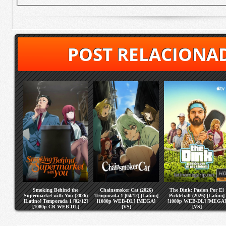
POST RELACIONA
Smoking Behind the
Chainsmoker Cat (2026)
The Dink: Pasion Por El
Supermarket with You (2026)
Temporada 1 [04/12] [Latino]
Pickleball (2026) [Latino]
[Latino] Temporada 1 [02/12]
[1080p WEB-DL] [MEGA]
[1080p WEB-DL] [MEGA]
[1080p CR WEB-DL]
[VS]
[VS]
[MEGA] [VS]