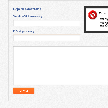
Deja tú comentario
Recuer
Nombre/Nick
(requerido)
-
NO
Of
-
NO
Sp
-
NO
Ma
E-Mail
(requerido)