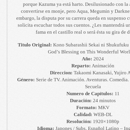
porque Kazuma ya está harto. Desilusionado con la 
convertirse en monje, pero Aqua, Megumin y Darknes
embargo, la disputa por su carrera queda en suspenso 
solicita escuchar todos sus cuentos. ¿Les mantendrá un
fama en el castillo real o será ésta su gira de
Titulo Original:
Kono Subarashii Sekai ni Shukufuku
God’s Blessing on This Wonderful Worl
Año:
2024
Reparto:
Animación
Direccion:
Takaomi Kanasaki, Yujiro 
Género:
Serie de TV. Animación. Aventuras. Comedia. 
Secuela
Numero de Capítulos:
11
Duración:
24 minutos
Formato:
MKV
Calidad:
WEB-DL
Resolución:
1920×1080p
Idioma:
Japones / Subs. Español Latino – Ing