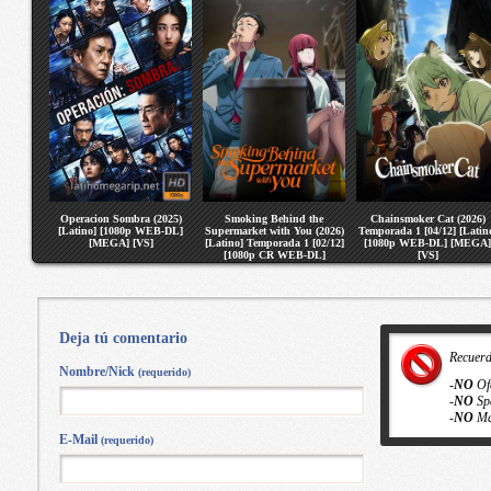
Operacion Sombra (2025)
Smoking Behind the
Chainsmoker Cat (2026)
[Latino] [1080p WEB-DL]
Supermarket with You (2026)
Temporada 1 [04/12] [Latin
[MEGA] [VS]
[Latino] Temporada 1 [02/12]
[1080p WEB-DL] [MEGA]
[1080p CR WEB-DL]
[VS]
[MEGA] [VS]
Deja tú comentario
Recuer
Nombre/Nick
(requerido)
-
NO
Of
-
NO
Sp
-
NO
Ma
E-Mail
(requerido)