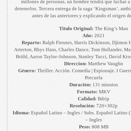
millones de personas, un hombre tendrá que luchar a 
detenerlos. Tercera entrega de la saga ‘Kingsman’, am
antes de las anteriores y explicando el origen de
Titulo Original:
The King’s Man
Año:
2021
Reparto:
Ralph Fiennes, Harris Dickinson, Djimon
Arterton, Rhys Ifans, Charles Dance, Tom Hollander, M
Brühl, Aaron Taylor-Johnson, Stanley Tucci, David Kro
Direccion:
Matthew Vaughn
Género:
Thriller. Acción. Comedia | Espionaje. I Gue
Precuela
Duración:
131 minutos
Formato:
MKV
Calidad:
Bdrip
Resolución:
720×302p
Idioma:
Español Latino – Ingles / Subs. Español Latino
– Ingles
Peso:
808 MB