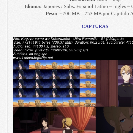
Idioma:
Japones / Subs. Español Latino – Ingles – C
Peso:
~ 706 MB – 753 MB por Capitulo A
CAPTURAS