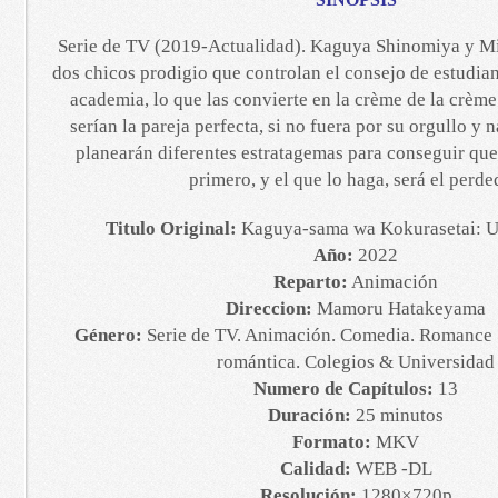
Serie de TV (2019-Actualidad). Kaguya Shinomiya y M
dos chicos prodigio que controlan el consejo de estudian
academia, lo que las convierte en la crème de la crème
serían la pareja perfecta, si no fuera por su orgullo y 
planearán diferentes estratagemas para conseguir que 
primero, y el que lo haga, será el perde
Titulo Original:
Kaguya-sama wa Kokurasetai: U
Año:
2022
Reparto:
Animación
Direccion:
Mamoru Hatakeyama
Género:
Serie de TV. Animación. Comedia. Romance
romántica. Colegios & Universidad
Numero de Capítulos:
13
Duración:
25 minutos
Formato:
MKV
Calidad:
WEB -DL
Resolución:
1280×720p