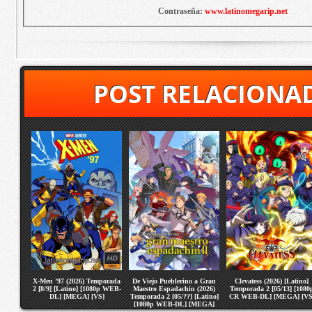
Contraseña:
www.latinomegarip.net
POST RELACIONA
X-Men ’97 (2026) Temporada
De Viejo Pueblerino a Gran
Clevatess (2026) [Latino]
2 [8/9] [Latino] [1080p WEB-
Maestro Espadachin (2026)
Temporada 2 [05/13] [1080
DL] [MEGA] [VS]
Temporada 2 [05/??] [Latino]
CR WEB-DL] [MEGA] [VS
[1080p WEB-DL] [MEGA]
[VS]