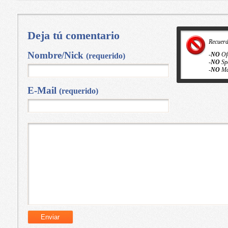
Deja tú comentario
Recuer
Nombre/Nick
-
NO
Of
(requerido)
-
NO
Sp
-
NO
Ma
E-Mail
(requerido)