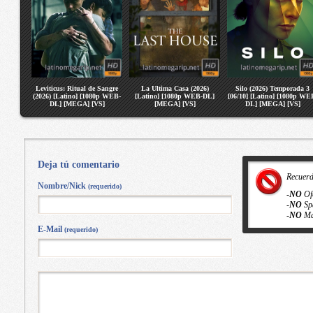
Leviticus: Ritual de Sangre
La Ultima Casa (2026)
Silo (2026) Temporada 3
(2026) [Latino] [1080p WEB-
[Latino] [1080p WEB-DL]
[06/10] [Latino] [1080p WE
DL] [MEGA] [VS]
[MEGA] [VS]
DL] [MEGA] [VS]
Deja tú comentario
Recuer
Nombre/Nick
(requerido)
-
NO
Of
-
NO
Sp
-
NO
Ma
E-Mail
(requerido)