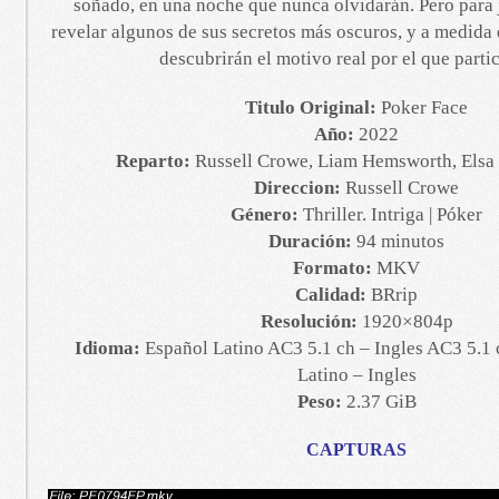
soñado, en una noche que nunca olvidarán. Pero para 
revelar algunos de sus secretos más oscuros, y a medida
descubrirán el motivo real por el que part
Titulo Original:
Poker Face
Año:
2022
Reparto:
Russell Crowe, Liam Hemsworth, Elsa
Direccion:
Russell Crowe
Género:
Thriller. Intriga | Póker
Duración:
94 minutos
Formato:
MKV
Calidad:
BRrip
Resolución:
1920×804p
Idioma:
Español Latino AC3 5.1 ch – Ingles AC3 5.1 
Latino – Ingles
Peso:
2.37 GiB
CAPTURAS