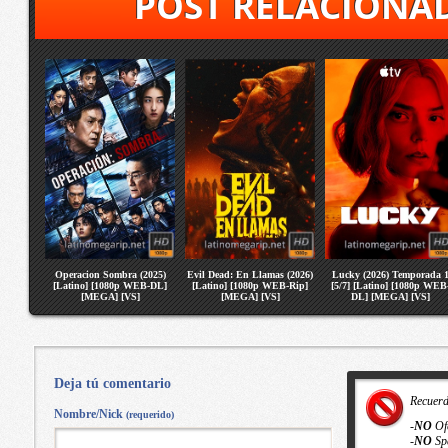
POST RELACIONA
Operacion Sombra (2025)
Evil Dead: En Llamas (2026)
Lucky (2026) Temporada 
[Latino] [1080p WEB-DL]
[Latino] [1080p WEB-Rip]
[5/7] [Latino] [1080p WEB
[MEGA] [VS]
[MEGA] [VS]
DL] [MEGA] [VS]
Deja tú comentario
Recuer
Nombre/Nick
(requerido)
-
NO
Of
-
NO
Sp