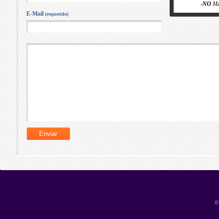
-
NO
Ma
E-Mail
(requerido)
©