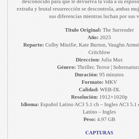
desconocido para que le devuelva la vida a su esposo
extraña y brutal resurrección se descontrola, ambas mu
sus diferencias mientras luchan por sus v
Titulo Original:
The Surrender
Año:
2025
Reparto:
Colby Minifie, Kate Burton, Vaughn Armst
Critchlow
Direccion:
Julia Max
Género:
Thriller. Terror | Sobrenatur
Duración:
95 minutos
Formato:
MKV
Calidad:
WEB-DL
Resolución:
1912×1020p
Idioma:
Español Latino AC3 5.1 ch – Ingles AC3 5.1 
Latino – Ingles
Peso:
4.97 GB
CAPTURAS