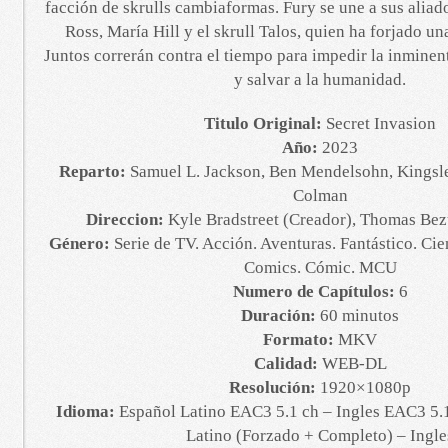
facción de skrulls cambiaformas. Fury se une a sus aliado
Ross, María Hill y el skrull Talos, quien ha forjado una
Juntos correrán contra el tiempo para impedir la inminent
y salvar a la humanidad.
Titulo Original:
Secret Invasion
Año:
2023
Reparto:
Samuel L. Jackson, Ben Mendelsohn, Kingsle
Colman
Direccion:
Kyle Bradstreet (Creador), Thomas Bez
Género:
Serie de TV. Acción. Aventuras. Fantástico. Cie
Comics. Cómic. MCU
Numero de Capítulos:
6
Duración:
60 minutos
Formato:
MKV
Calidad:
WEB-DL
Resolución:
1920×1080p
Idioma:
Español Latino EAC3 5.1 ch – Ingles EAC3 5.1
Latino (Forzado + Completo) – Ingle