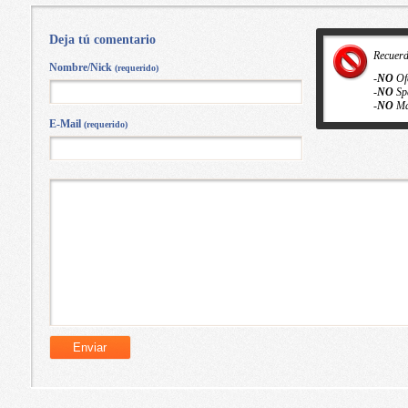
Deja tú comentario
Recuer
Nombre/Nick
(requerido)
-
NO
Of
-
NO
Sp
-
NO
Ma
E-Mail
(requerido)