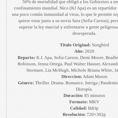
50% de mortalidad que obligó a los Gobiernos a o
confinamiento mundial. Nico (KJ Apa) es un repartidor
una poco común inmunidad al virus, lo que le permite se
quiere estar junto a su novia Sara (Sofia Carson), per
superar la ley marcial y enfrentarse a gente peligros
desesperada.
Titulo Original:
Songbird
Año:
2020
Reparto:
K.J. Apa, Sofia Carson, Demi Moore, Bradle
Robinson, Jenna Ortega, Paul Walter Hauser, Alexand
Stormare, Lia McHugh, Michole Briana White, J
Direccion:
Adam Mason
Género:
Thriller. Drama. Romance. Intriga | Pandemi
Distopía.
Duración:
85 minutos
Formato:
MKV
Calidad:
Bdrip
Resolución:
720×302p