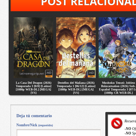
POST RELACIONA
La Casa Del Dragon (2026)
Destellos del Mañana (2026)
Mushoku Tensei: Jobless
Temporada 3 [8/8] [Latino]
Temporada 1 [06/12] [Latino]
Reincarnation (2026) Sub.
[1080p WEB-DL] [MEGA]
[1080p WEB-DL] [MEGA]
Español Temporada 3 [07/1
[VS]
[VS]
[1080p CR WEB-DL]
[MEGA] [VS]
Deja tú comentario
Recuer
Nombre/Nick
(requerido)
-
NO
Of
-
NO
Sp