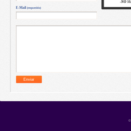
-
NO
Ma
E-Mail
(requerido)
©