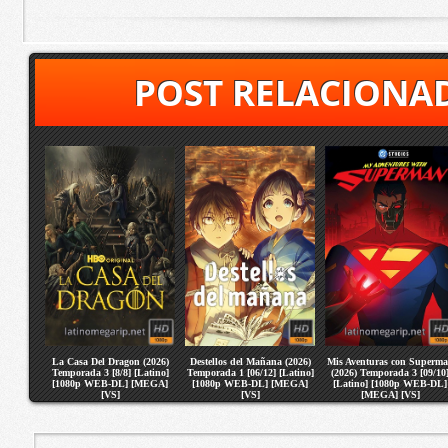
POST RELACIONA
La Casa Del Dragon (2026)
Destellos del Mañana (2026)
Mis Aventuras con Superm
Temporada 3 [8/8] [Latino]
Temporada 1 [06/12] [Latino]
(2026) Temporada 3 [09/10
[1080p WEB-DL] [MEGA]
[1080p WEB-DL] [MEGA]
[Latino] [1080p WEB-DL]
[VS]
[VS]
[MEGA] [VS]