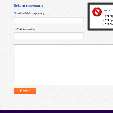
Deja tú comentario
Recuer
Nombre/Nick
(requerido)
-
NO
Of
-
NO
Sp
-
NO
Ma
E-Mail
(requerido)