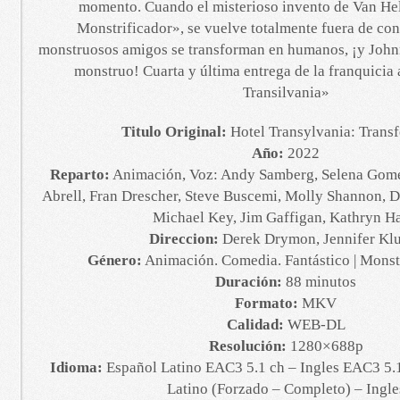
momento. Cuando el misterioso invento de Van Hel
Monstrificador», se vuelve totalmente fuera de cont
monstruosos amigos se transforman en humanos, ¡y Johnn
monstruo! Cuarta y última entrega de la franquicia
Transilvania»
Titulo Original:
Hotel Transylvania: Trans
Año:
2022
Reparto:
Animación, Voz: Andy Samberg, Selena Gomez
Abrell, Fran Drescher, Steve Buscemi, Molly Shannon, 
Michael Key, Jim Gaffigan, Kathryn H
Direccion:
Derek Drymon, Jennifer Kl
Género:
Animación. Comedia. Fantástico | Monst
Duración:
88 minutos
Formato:
MKV
Calidad:
WEB-DL
Resolución:
1280×688p
Idioma:
Español Latino EAC3 5.1 ch – Ingles EAC3 5.1
Latino (Forzado – Completo) – Ingle