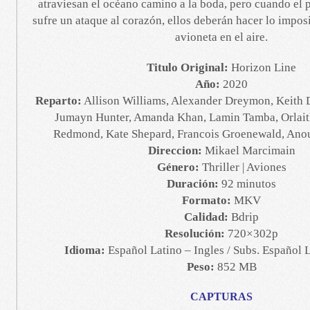
atraviesan el océano camino a la boda, pero cuando el p
sufre un ataque al corazón, ellos deberán hacer lo impos
avioneta en el aire.
Titulo Original:
Horizon Line
Año:
2020
Reparto:
Allison Williams, Alexander Dreymon, Keith D
Jumayn Hunter, Amanda Khan, Lamin Tamba, Orlait
Redmond, Kate Shepard, Francois Groenewald, An
Direccion:
Mikael Marcimain
Género:
Thriller | Aviones
Duración:
92 minutos
Formato:
MKV
Calidad:
Bdrip
Resolución:
720×302p
Idioma:
Español Latino – Ingles / Subs. Español L
Peso:
852 MB
CAPTURAS