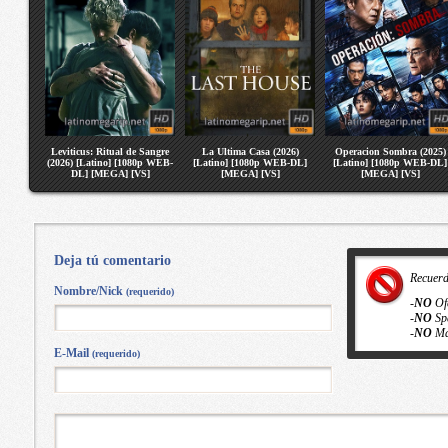
Leviticus: Ritual de Sangre
La Ultima Casa (2026)
Operacion Sombra (2025)
(2026) [Latino] [1080p WEB-
[Latino] [1080p WEB-DL]
[Latino] [1080p WEB-DL]
DL] [MEGA] [VS]
[MEGA] [VS]
[MEGA] [VS]
Deja tú comentario
Recuer
Nombre/Nick
(requerido)
-
NO
Of
-
NO
Sp
-
NO
Ma
E-Mail
(requerido)