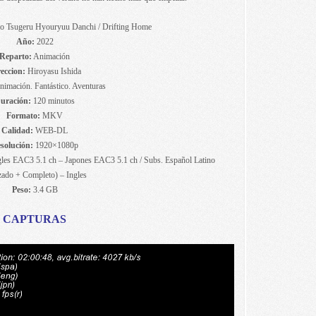
 Tsugeru Hyouryuu Danchi / Drifting Home
Año:
2022
Reparto:
Animación
eccion:
Hiroyasu Ishida
imación. Fantástico. Aventuras
uración:
120 minutos
Formato:
MKV
Calidad:
WEB-DL
solución:
1920×1080p
les EAC3 5.1 ch – Japones EAC3 5.1 ch / Subs. Español Latino
zado + Completo) – Ingles
Peso:
3.4 GB
CAPTURAS