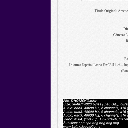
Titulo Original:
Ame wo
Dir
Género:
An
D
Re
Idioma:
Español Latino EAC3 5.1 ch – Ing
(For