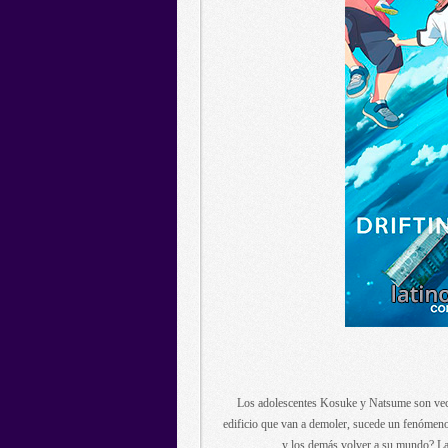
Los adolescentes Kosuke y Natsume son vec
edificio que van a demoler, sucede un fenómeno
y los demás volver a su mundo? La