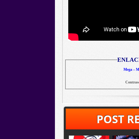
ENLAC
Mega – Me
Contras
POST R