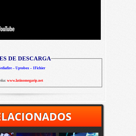
ES DE DESCARGA
diafire – Uptobox – 1Fichier
eña:
www.latinomegarip.net
ELACIONADOS