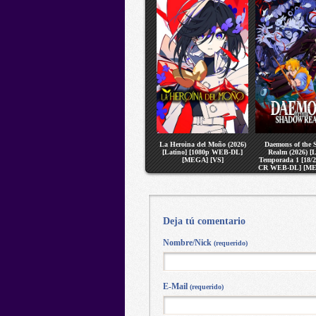
La Heroina del Moño (2026)
Daemons of the
[Latino] [1080p WEB-DL]
Realm (2026) [L
[MEGA] [VS]
Temporada 1 [18/2
CR WEB-DL] [ME
Deja tú comentario
Nombre/Nick
(requerido)
E-Mail
(requerido)