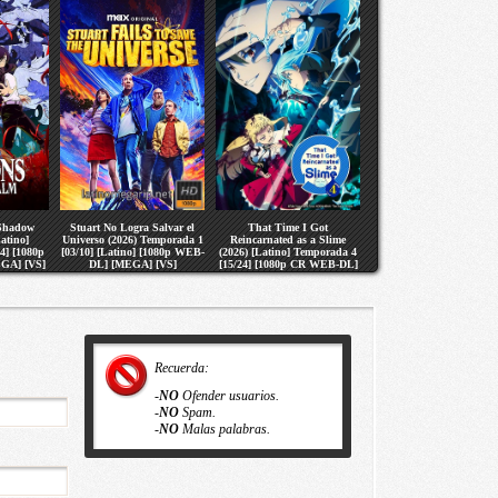
 Shadow
Stuart No Logra Salvar el
That Time I Got
atino]
Universo (2026) Temporada 1
Reincarnated as a Slime
4] [1080p
[03/10] [Latino] [1080p WEB-
(2026) [Latino] Temporada 4
GA] [VS]
DL] [MEGA] [VS]
[15/24] [1080p CR WEB-DL]
[MEGA] [VS]
Recuerda:
-
NO
Ofender usuarios.
-
NO
Spam.
-
NO
Malas palabras.