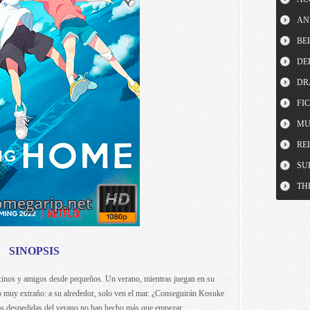
AN
BE
DE
DR
FI
MU
RE
SU
TH
SINOPSIS
inos y amigos desde pequeños. Un verano, mientras juegan en su
 muy extraño: a su alrededor, solo ven el mar. ¿Conseguirán Kosuke
s despedidas del verano no han hecho más que empezar.