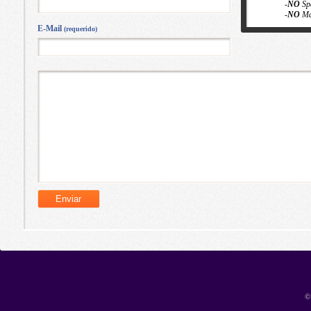
-
NO
Sp
-
NO
Ma
E-Mail
(requerido)
©