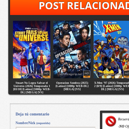
POST RELACIONA
Stuart No Logra Salvar el
Operacion Sombra (2025)
X-Men ’97 (2026) Tempora
Universo (2026) Temporada 1
[Latino] [1080p WEB-DL]
2 [8/9] [Latino] [1080p WE
[03/10] [Latino] [1080p WEB-
[MEGA] [VS]
DL] [MEGA] [VS]
DL] [MEGA] [VS]
Deja tú comentario
Recuer
Nombre/Nick
(requerido)
-
NO
Of