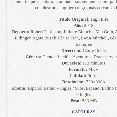
a muerte que aceptaron conmutar sus sentencias por part
con destino al agujero negro más cercano a l
Titulo Original:
High Life
Año:
2018
Reparto:
Robert Pattinson, Juliette Binoche, Mia Goth,
Eidinger, Agata Buzek, Claire Tran, Ewan Mitchell, Glo
Banerjee
Direccion:
Claire Denis
Género:
Ciencia ficción. Aventuras. Drama | Ave
Duración:
113 minutos
Formato:
MKV
Calidad:
Bdrip
Resolución:
720×390p
Idioma:
Español Latino – Ingles / Subs. Español Latino
– Ingles
Peso:
583 MB
CAPTURAS