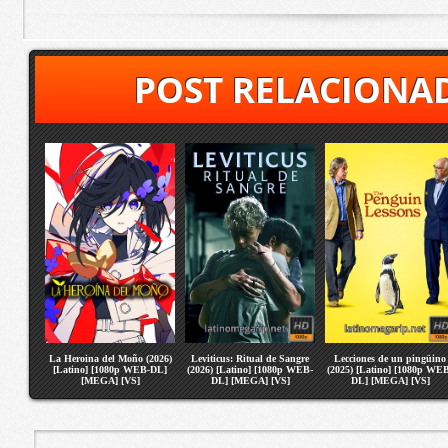
POST RELACIONA
La Heroina del Moño (2026)
Leviticus: Ritual de Sangre
Lecciones de un pingüino
[Latino] [1080p WEB-DL]
(2026) [Latino] [1080p WEB-
(2025) [Latino] [1080p WE
[MEGA] [VS]
DL] [MEGA] [VS]
DL] [MEGA] [VS]