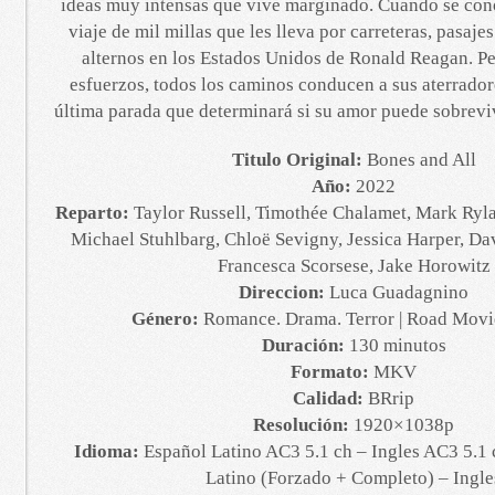
ideas muy intensas que vive marginado. Cuando se con
viaje de mil millas que les lleva por carreteras, pasaje
alternos en los Estados Unidos de Ronald Reagan. Pe
esfuerzos, todos los caminos conducen a sus aterrador
última parada que determinará si su amor puede sobreviv
Titulo Original:
Bones and All
Año:
2022
Reparto:
Taylor Russell, Timothée Chalamet, Mark Ryla
Michael Stuhlbarg, Chloë Sevigny, Jessica Harper, D
Francesca Scorsese, Jake Horowitz
Direccion:
Luca Guadagnino
Género:
Romance. Drama. Terror | Road Movi
Duración:
130 minutos
Formato:
MKV
Calidad:
BRrip
Resolución:
1920×1038p
Idioma:
Español Latino AC3 5.1 ch – Ingles AC3 5.1 
Latino (Forzado + Completo) – Ingle