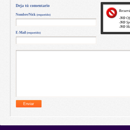
Deja tú comentario
Recuer
Nombre/Nick
(requerido)
-
NO
Of
-
NO
Sp
-
NO
Ma
E-Mail
(requerido)