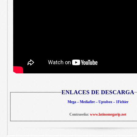
ENLACES DE DESCARGA
Mega – Mediafire – Uptobox – 1Fichier
Contraseña:
www.latinomegarip.net