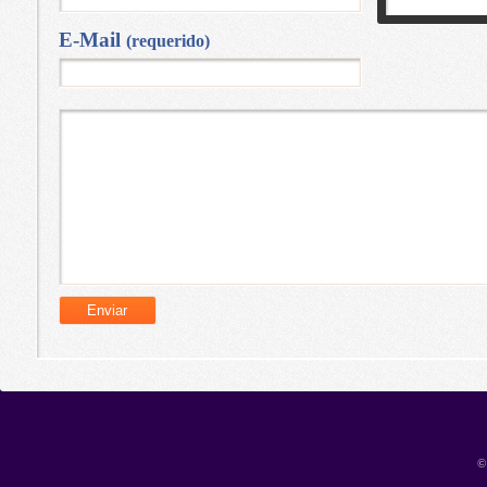
E-Mail
(requerido)
©