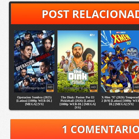
POST RELACIONA
Operacion Sombra (2025)
The Dink: Pasion Por El
X-Men ’97 (2026) Tempora
[Latino] [1080p WEB-DL]
Pickleball (2026) [Latino]
2 [8/9] [Latino] [1080p WE
[MEGA] [VS]
[1080p WEB-DL] [MEGA]
DL] [MEGA] [VS]
[VS]
1 COMENTARI