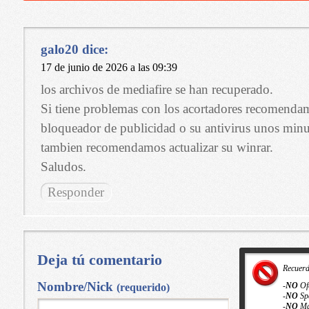
galo20
dice:
17 de junio de 2026 a las 09:39
los archivos de mediafire se han recuperado.
Si tiene problemas con los acortadores recomendam
bloqueador de publicidad o su antivirus unos minu
tambien recomendamos actualizar su winrar.
Saludos.
Responder
Deja tú comentario
Recuer
Nombre/Nick
-
NO
Of
(requerido)
-
NO
Sp
-
NO
Ma