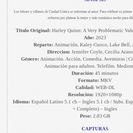
Los héroes y villanos de Ciudad Gótica se enfrentan al amor. Para celebrar su primer
esfuerza por planear la mejor y más romántica noche para ella
Titulo Original:
Harley Quinn: A Very Problematic Vale
Año:
2023
Reparto:
Animación, Kaley Cuoco, Lake Bell,
Direccion:
Jennifer Coyle, Cecilia Aran
Género:
Animación. Acción. Comedia. Aventuras | C
Animación para adultos. Telefilm. Mediom
Duración:
45 minutos
Formato:
MKV
Calidad:
WEB-DL
Resolución:
1920×1080p
Idioma:
Español Latino 5.1 ch – Ingles 5.1 ch / Subs. Es
+ Completo) – Ingles
Peso:
2.83 GB
CAPTURAS