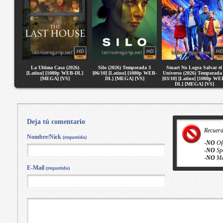
La Ultima Casa (2026)
Silo (2026) Temporada 3
Stuart No Logra Salvar el
[Latino] [1080p WEB-DL]
[06/10] [Latino] [1080p WEB-
Universo (2026) Temporada
[MEGA] [VS]
DL] [MEGA] [VS]
[03/10] [Latino] [1080p WE
DL] [MEGA] [VS]
Deja tú comentario
Recuer
Nombre/Nick
(requerido)
-
NO
Of
-
NO
Sp
-
NO
Ma
E-Mail
(requerido)