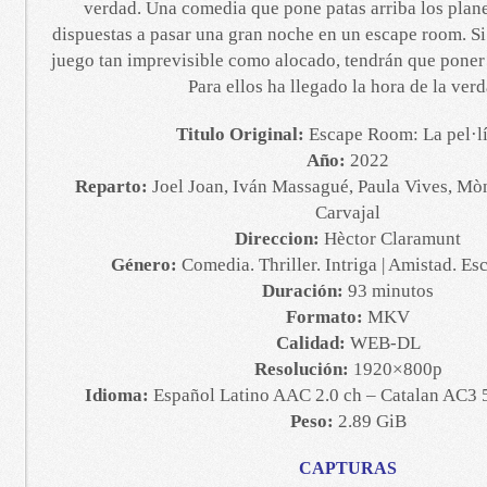
verdad. Una comedia que pone patas arriba los plane
dispuestas a pasar una gran noche en un escape room. Si 
juego tan imprevisible como alocado, tendrán que poner 
Para ellos ha llegado la hora de la verd
Titulo Original:
Escape Room: La pel·lí
Año:
2022
Reparto:
Joel Joan, Iván Massagué, Paula Vives, Mòn
Carvajal
Direccion:
Hèctor Claramunt
Género:
Comedia. Thriller. Intriga | Amistad. Es
Duración:
93 minutos
Formato:
MKV
Calidad:
WEB-DL
Resolución:
1920×800p
Idioma:
Español Latino AAC 2.0 ch – Catalan AC3 5
Peso:
2.89 GiB
CAPTURAS