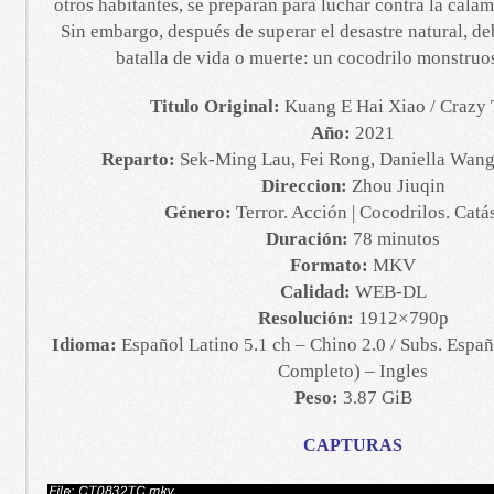
otros habitantes, se preparan para luchar contra la cala
Sin embargo, después de superar el desastre natural, de
batalla de vida o muerte: un cocodrilo monstruo
Titulo Original:
Kuang E Hai Xiao / Crazy
Año:
2021
Reparto:
Sek-Ming Lau, Fei Rong, Daniella Wang
Direccion:
Zhou Jiuqin
Género:
Terror. Acción | Cocodrilos. Catá
Duración:
78 minutos
Formato:
MKV
Calidad:
WEB-DL
Resolución:
1912×790p
Idioma:
Español Latino 5.1 ch – Chino 2.0 / Subs. Españ
Completo) – Ingles
Peso:
3.87 GiB
CAPTURAS