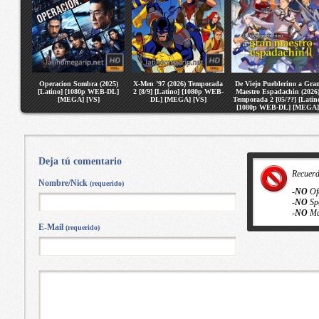
Operacion Sombra (2025)
X-Men ’97 (2026) Temporada
De Viejo Pueblerino a Gra
[Latino] [1080p WEB-DL]
2 [8/9] [Latino] [1080p WEB-
Maestro Espadachin (2026
[MEGA] [VS]
DL] [MEGA] [VS]
Temporada 2 [05/??] [Latin
[1080p WEB-DL] [MEGA]
[VS]
Deja tú comentario
Recuer
Nombre/Nick
(requerido)
-
NO
Of
-
NO
Sp
-
NO
Ma
E-Mail
(requerido)