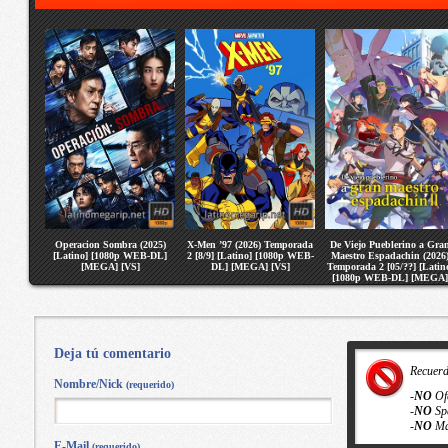
Operacion Sombra (2025)
X-Men ’97 (2026) Temporada
De Viejo Pueblerino a Gra
[Latino] [1080p WEB-DL]
2 [8/9] [Latino] [1080p WEB-
Maestro Espadachin (2026
[MEGA] [VS]
DL] [MEGA] [VS]
Temporada 2 [05/??] [Latin
[1080p WEB-DL] [MEGA]
[VS]
Deja tú comentario
Recuer
Nombre/Nick
(requerido)
-
NO
Of
-
NO
Sp
-
NO
Ma
E-Mail
(requerido)