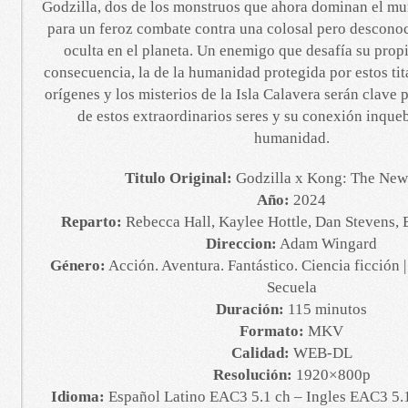
Godzilla, dos de los monstruos que ahora dominan el mu
para un feroz combate contra una colosal pero descono
oculta en el planeta. Un enemigo que desafía su propi
consecuencia, la de la humanidad protegida por estos tita
orígenes y los misterios de la Isla Calavera serán clave p
de estos extraordinarios seres y su conexión inque
humanidad.
Titulo Original:
Godzilla x Kong: The New
Año:
2024
Reparto:
Rebecca Hall, Kaylee Hottle, Dan Stevens, 
Direccion:
Adam Wingard
Género:
Acción. Aventura. Fantástico. Ciencia ficción 
Secuela
Duración:
115 minutos
Formato:
MKV
Calidad:
WEB-DL
Resolución:
1920×800p
Idioma:
Español Latino EAC3 5.1 ch – Ingles EAC3 5.1