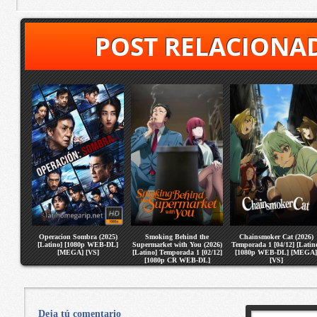
POST RELACIONA
Operacion Sombra (2025)
Smoking Behind the
Chainsmoker Cat (2026)
[Latino] [1080p WEB-DL]
Supermarket with You (2026)
Temporada 1 [04/12] [Latin
[MEGA] [VS]
[Latino] Temporada 1 [02/12]
[1080p WEB-DL] [MEGA]
[1080p CR WEB-DL]
[VS]
[MEGA] [VS]
Deja tú comentario