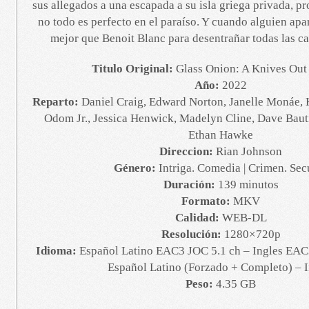
sus allegados a una escapada a su isla griega privada, p
no todo es perfecto en el paraíso. Y cuando alguien ap
mejor que Benoit Blanc para desentrañar todas las ca
Titulo Original:
Glass Onion: A Knives Out
Año:
2022
Reparto:
Daniel Craig, Edward Norton, Janelle Monáe, 
Odom Jr., Jessica Henwick, Madelyn Cline, Dave Baut
Ethan Hawke
Direccion:
Rian Johnson
Género:
Intriga. Comedia | Crimen. Sec
Duración:
139 minutos
Formato:
MKV
Calidad:
WEB-DL
Resolución:
1280×720p
Idioma:
Español Latino EAC3 JOC 5.1 ch – Ingles EAC3
Español Latino (Forzado + Completo) – I
Peso:
4.35 GB