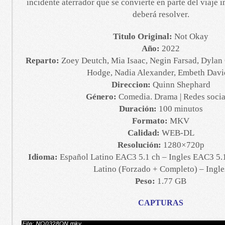
incidente aterrador que se convierte en parte del viaje 
deberá resolver.
Titulo Original:
Not Okay
Año:
2022
Reparto:
Zoey Deutch, Mia Isaac, Negin Farsad, Dylan 
Hodge, Nadia Alexander, Embeth Davi
Direccion:
Quinn Shephard
Género:
Comedia. Drama | Redes socia
Duración:
100 minutos
Formato:
MKV
Calidad:
WEB-DL
Resolución:
1280×720p
Idioma:
Español Latino EAC3 5.1 ch – Ingles EAC3 5.1
Latino (Forzado + Completo) – Ingle
Peso:
1.77 GB
CAPTURAS