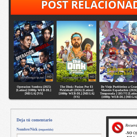
POST RELACIONA
Operacion Sombra (2025)
The Dink: Pasion Por El
De Viejo Pueblerino a Gra
[Latino] [1080p WEB-DL]
Pickleball (2026) [Latino]
Maestro Espadachin (2026
[MEGA] [VS]
[1080p WEB-DL] [MEGA]
Temporada 2 [05/??] [Latin
[VS]
[1080p WEB-DL] [MEGA]
[VS]
Deja tú comentario
Recuer
Nombre/Nick
(requerido)
-
NO
Of