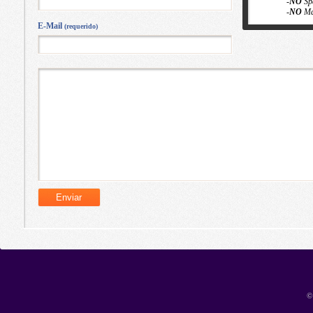
-
NO
Sp
-
NO
Ma
E-Mail
(requerido)
©