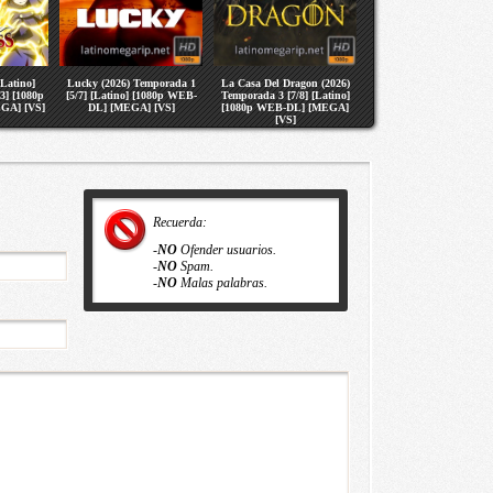
[Latino]
Lucky (2026) Temporada 1
La Casa Del Dragon (2026)
3] [1080p
[5/7] [Latino] [1080p WEB-
Temporada 3 [7/8] [Latino]
GA] [VS]
DL] [MEGA] [VS]
[1080p WEB-DL] [MEGA]
[VS]
Recuerda:
-
NO
Ofender usuarios.
-
NO
Spam.
-
NO
Malas palabras.