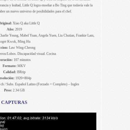
ancia y lealtad, Little Q logra enseñar a Bo Ting que todavía vale la
abre un nuevo universo de posibilidades para el chef.
Original:
Xiao Q aka Little Q
Año:
2019
arlie Yeung, Mabel Yuan, Angela Yuen, Liu Chutian, Frankie Lam,
oger Kwok, Ming Hu
ccion:
Law Wing-Cheong
rros/Lobos. Discapacidad visual. Cocina
uración:
107 minutos
Formato:
MKV
Calidad:
BRrip
esolución:
1920×804p
 ch / Subs. Español Latino (Forzado + Completo) – Ingles
Peso:
2.34 GB
CAPTURAS