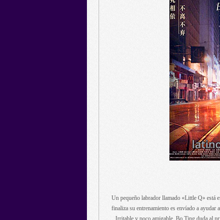
Un pequeño labrador llamado «Little Q» está e
finaliza su entrenamiento es envíado a ayudar 
Irritable y poco amigable, Bo Ting duda al prin