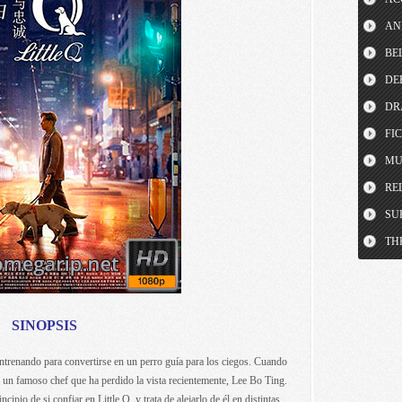
AN
BE
DE
DR
FI
MU
RE
SU
TH
SINOPSIS
ntrenando para convertirse en un perro guía para los ciegos. Cuando
a un famoso chef que ha perdido la vista recientemente, Lee Bo Ting.
cipio de si confiar en Little Q, y trata de alejarlo de él en distintas