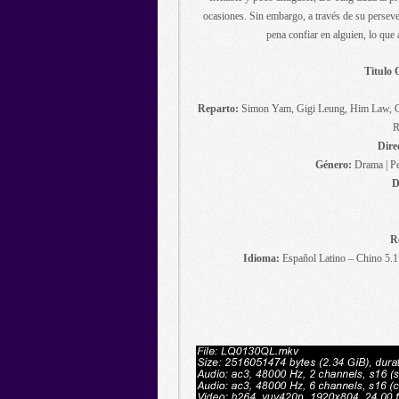
ocasiones. Sin embargo, a través de su persever
pena confiar en alguien, lo que 
Titulo 
Reparto:
Simon Yam, Gigi Leung, Him Law, Ch
R
Dire
Género:
Drama | Pe
D
R
Idioma:
Español Latino – Chino 5.1