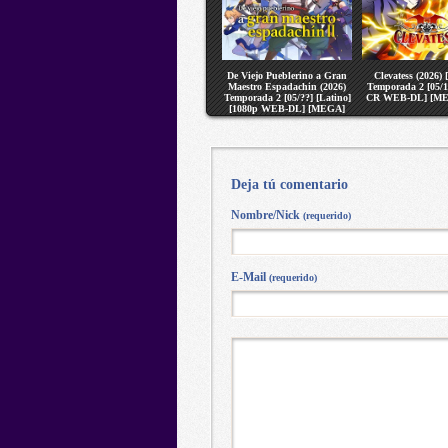
De Viejo Pueblerino a Gran
Clevatess (2026) 
Maestro Espadachin (2026)
Temporada 2 [05/1
Temporada 2 [05/??] [Latino]
CR WEB-DL] [ME
[1080p WEB-DL] [MEGA]
[VS]
Deja tú comentario
Nombre/Nick
(requerido)
E-Mail
(requerido)