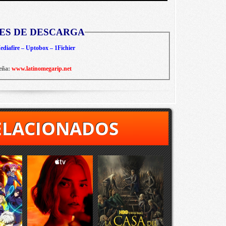
ES DE DESCARGA
diafire – Uptobox – 1Fichier
eña:
www.latinomegarip.net
ELACIONADOS