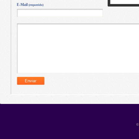
E-Mail
(requerido)
©