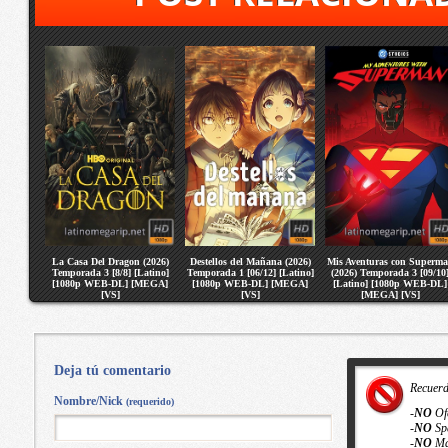
La Casa Del Dragon (2026)
Destellos del Mañana (2026)
Mis Aventuras con Superm
Temporada 3 [8/8] [Latino]
Temporada 1 [06/12] [Latino]
(2026) Temporada 3 [09/10
[1080p WEB-DL] [MEGA]
[1080p WEB-DL] [MEGA]
[Latino] [1080p WEB-DL]
[VS]
[VS]
[MEGA] [VS]
Deja tú comentario
Recuer
Nombre/Nick
(requerido)
-
NO
Of
-
NO
Sp
-
NO
Ma