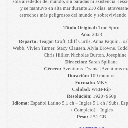
sola alrededor del mundo, sin paradas ni asistencia. Jess
y se mantuvo en alta mar durante 210 días, atravesan
estrechos más peligrosos del mundo y sobreviviendo a
Titulo Original:
True Spirit
Año:
2023
Reparto:
Teagan Croft, Cliff Curtis, Anna Paquin, Jo
Webb, Vivien Turner, Stacy Clausen, Alyla Browne, Todd
Chris Hillier, Nicholas Burton, Josephine
Direccion:
Sarah Spillane
Género:
Aventuras. Drama | Aventuras m
Duración:
109 minutos
Formato:
MKV
Calidad:
WEB-Rip
Resolución:
1920×960p
Idioma:
Español Latino 5.1 ch – Ingles 5.1 ch / Subs. Es
+ Completo) – Ingles
Peso:
2.51 GB