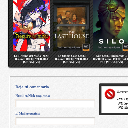
La Heroina del Moño (2026)
La Ultima Casa (2026)
Silo (2026) Temporada 3
[Latino] [1080p WEB-DL]
[Latino] [1080p WEB-DL]
[06/10] [Latino] [1080p WE
[MEGA] [VS]
[MEGA] [VS]
DL] [MEGA] [VS]
Deja tú comentario
Recuer
Nombre/Nick
(requerido)
-
NO
Of
-
NO
Sp
-
NO
Ma
E-Mail
(requerido)