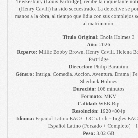
Tewkesbury (Louis Partridge), recibe la inquietante not
(Henry Cavill) ha sido secuestrado. La detective se p
manos a la obra, al tiempo que lidia con sus complejos 
al matrimonio.
Titulo Original:
Enola Holmes 3
Año:
2026
Reparto:
Millie Bobby Brown, Henry Cavill, Helena B
Partridge
Direccion:
Philip Barantini
Género:
Intriga. Comedia. Accion. Aventura. Drama | F
Sherlock Holmes
Duración:
108 minutos
Formato:
MKV
Calidad:
WEB-Rip
Resolución:
1920×804p
Idioma:
Español Latino EAC3 JOC 5.1 ch – Ingles EAC3
Español Latino (Forzado + Completo) – I
Peso:
3.02 GB