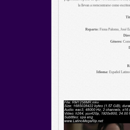
la llevan a reencontrarse como escrito
Tit
Reparto:
Fiona Palomo, José Ed
Dire
Género:
Comed
R
Idioma:
Español Latino 