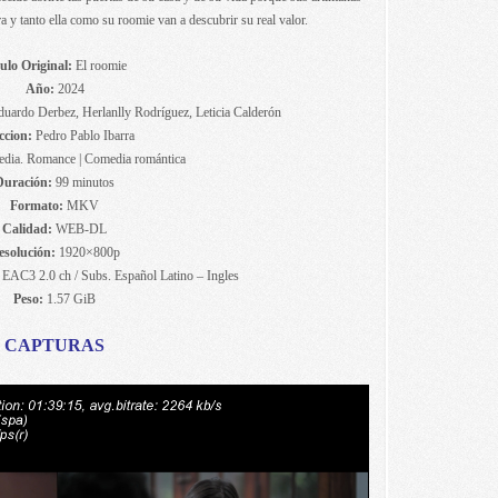
ra y tanto ella como su roomie van a descubrir su real valor.
ulo Original:
El roomie
Año:
2024
uardo Derbez, Herlanlly Rodríguez, Leticia Calderón
ccion:
Pedro Pablo Ibarra
ia. Romance | Comedia romántica
Duración:
99 minutos
Formato:
MKV
Calidad:
WEB-DL
esolución:
1920×800p
EAC3 2.0 ch / Subs. Español Latino – Ingles
Peso:
1.57 GiB
CAPTURAS