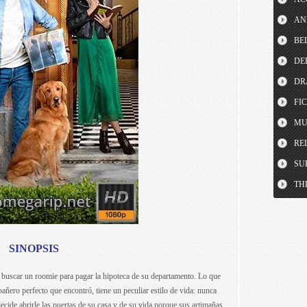
AN
BE
DE
DR
FI
MU
RE
SU
TH
SINOPSIS
a buscar un roomie para pagar la hipoteca de su departamento. Lo que
ñero perfecto que encontró, tiene un peculiar estilo de vida: nunca
ecide abrirle las puertas de su casa y de su vida porque sus artimañas