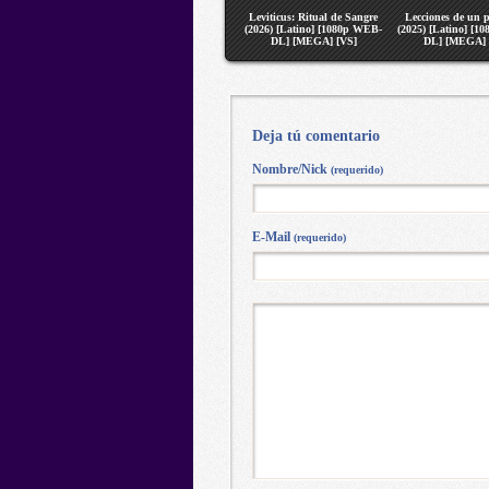
Leviticus: Ritual de Sangre
Lecciones de un 
(2026) [Latino] [1080p WEB-
(2025) [Latino] [1
DL] [MEGA] [VS]
DL] [MEGA] 
Deja tú comentario
Nombre/Nick
(requerido)
E-Mail
(requerido)