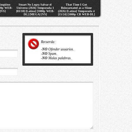
pingüino
Stuart No Logra Salvar el
That Time I Got
080p WEB-
Universo (2026) Temporada 1
Reincarnated as a Slime
[VS]
[03/10] [Latino] [1080p WEB-
(2026) [Latino] Temporada 4
DL] [MEGA] [VS]
[15/24] [1080p CR WEB-DL]
[MEGA] [VS]
Recuerda:
-
NO
Ofender usuarios.
-
NO
Spam.
-
NO
Malas palabras.