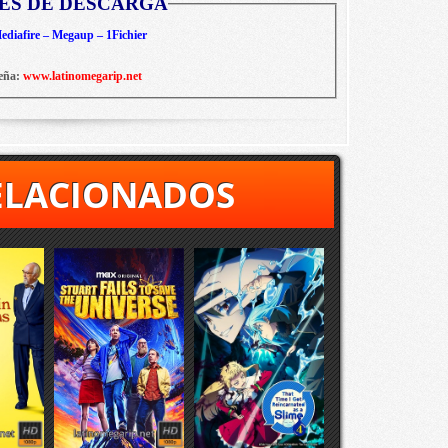
ES DE DESCARGA
diafire – Megaup – 1Fichier
eña:
www.latinomegarip.net
ELACIONADOS