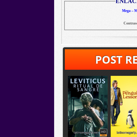
ENLAC
Mega – Me
Contras
POST R