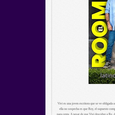
Vivi es una joven escritora que se ve obligada 
ella no sospecha es que Roy, el supuesto compa
paga renta. A pesar de que Vivi descubre a Ro, d