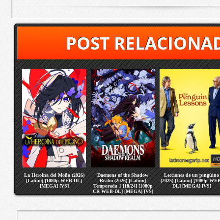
POST RELACIONA
La Heroina del Moño (2026)
Daemons of the Shadow
Lecciones de un pingüino
[Latino] [1080p WEB-DL]
Realm (2026) [Latino]
(2025) [Latino] [1080p WE
[MEGA] [VS]
Temporada 1 [18/24] [1080p
DL] [MEGA] [VS]
CR WEB-DL] [MEGA] [VS]