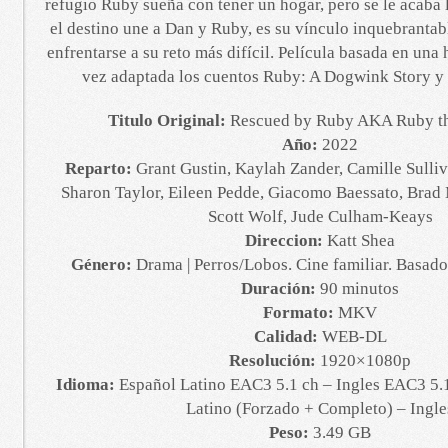
refugio Ruby sueña con tener un hogar, pero se le acaba
el destino une a Dan y Ruby, es su vínculo inquebrantabl
enfrentarse a su reto más difícil. Película basada en una h
vez adaptada los cuentos Ruby: A Dogwink Story 
Titulo Original:
Rescued by Ruby AKA Ruby t
Año:
2022
Reparto:
Grant Gustin, Kaylah Zander, Camille Sulli
Sharon Taylor, Eileen Pedde, Giacomo Baessato, Bra
Scott Wolf, Jude Culham-Keays
Direccion:
Katt Shea
Género:
Drama | Perros/Lobos. Cine familiar. Basado
Duración:
90 minutos
Formato:
MKV
Calidad:
WEB-DL
Resolución:
1920×1080p
Idioma:
Español Latino EAC3 5.1 ch – Ingles EAC3 5.1
Latino (Forzado + Completo) – Ingle
Peso:
3.49 GB