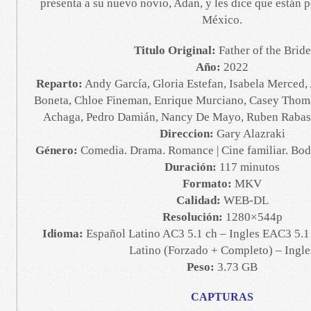
presenta a su nuevo novio, Adan, y les dice que están
México.
Titulo Original:
Father of the Bride
Año:
2022
Reparto:
Andy García, Gloria Estefan, Isabela Merced,
Boneta, Chloe Fineman, Enrique Murciano, Casey Tho
Achaga, Pedro Damián, Nancy De Mayo, Ruben Rabasa,
Direccion:
Gary Alazraki
Género:
Comedia. Drama. Romance | Cine familiar. Bod
Duración:
117 minutos
Formato:
MKV
Calidad:
WEB-DL
Resolución:
1280×544p
Idioma:
Español Latino AC3 5.1 ch – Ingles EAC3 5.1 
Latino (Forzado + Completo) – Ingle
Peso:
3.73 GB
CAPTURAS