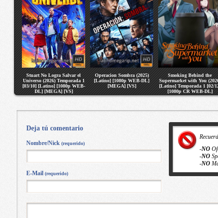
Stuart No Logra Salvar el
Operacion Sombra (2025)
Smoking Behind the
Universo (2026) Temporada 1
[Latino] [1080p WEB-DL]
Supermarket with You (202
[03/10] [Latino] [1080p WEB-
[MEGA] [VS]
[Latino] Temporada 1 [02/1
DL] [MEGA] [VS]
[1080p CR WEB-DL]
[MEGA] [VS]
Deja tú comentario
Recuer
Nombre/Nick
(requerido)
-
NO
Of
-
NO
Sp
-
NO
Ma
E-Mail
(requerido)