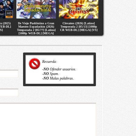
a (2025)
De Viejo Pueblerino a Gran
Clevatess (2026) [Latino]
 WEB-DL]
Maestro Espadachin (2026)
Temporada 2 [05/13] [1080p
S]
Temporada 2 [05/??] [Latino]
CR WEB-DL] [MEGA] [VS]
[1080p WEB-DL] [MEGA]
[VS]
Recuerda:
-
NO
Ofender usuarios.
-
NO
Spam.
-
NO
Malas palabras.