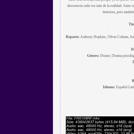
desconecta cada vez más de la realidad. Anne su
deteriora, pero también
Tit
Reparto:
Anthony Hopkins, Olivia Colman, Imo
Di
Género:
Drama | Drama psicológi
R
Idioma:
Español Latin