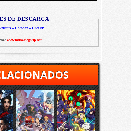
ES DE DESCARGA
diafire – Uptobox – 1Fichier
eña:
www.latinomegarip.net
ELACIONADOS