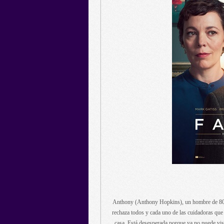
Anthony (Anthony Hopkins), un hombre de 80 añ
rechaza todos y cada uno de las cuidadoras que 
casa. Está desesperada porque ya no puede visit