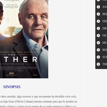
AN
BE
DE
DR
FI
MU
RE
SU
TH
SINOPSIS
os mordaz, algo travieso y que tercamente ha decidido vivir solo,
su hija Anne (Olivia Colman) intenta contratar para que le ayuden en
arle a diario y siente que la mente de su padre empieza a fallar y se