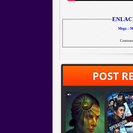
ENLAC
Mega – Me
Contras
POST R