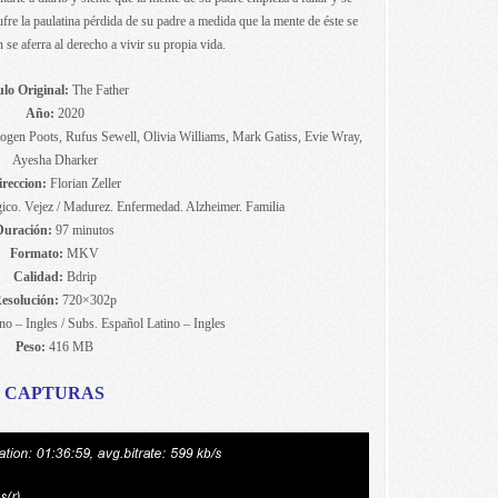
fre la paulatina pérdida de su padre a medida que la mente de éste se
 se aferra al derecho a vivir su propia vida.
ulo Original:
The Father
Año:
2020
gen Poots, Rufus Sewell, Olivia Williams, Mark Gatiss, Evie Wray,
Ayesha Dharker
reccion:
Florian Zeller
co. Vejez / Madurez. Enfermedad. Alzheimer. Familia
Duración:
97 minutos
Formato:
MKV
Calidad:
Bdrip
esolución:
720×302p
o – Ingles / Subs. Español Latino – Ingles
Peso:
416 MB
CAPTURAS