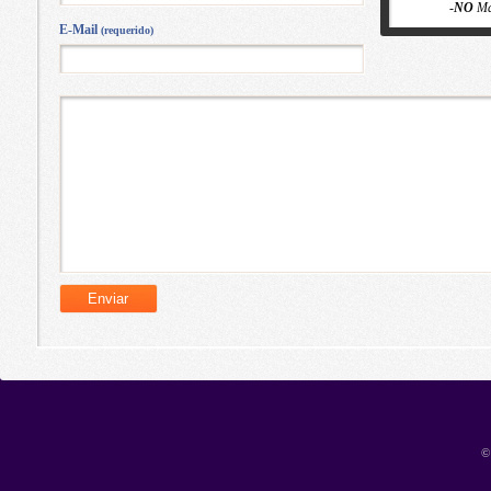
-
NO
Ma
E-Mail
(requerido)
©