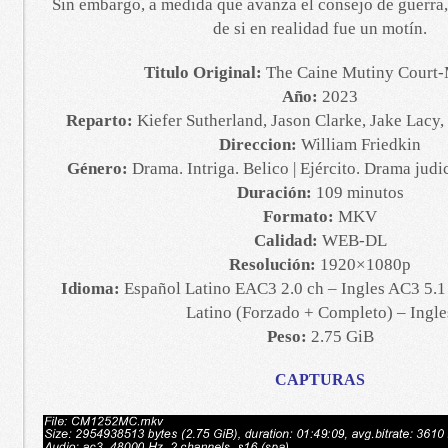
Sin embargo, a medida que avanza el consejo de guerra
de si en realidad fue un motín.
Titulo Original:
The Caine Mutiny Court-
Año:
2023
Reparto:
Kiefer Sutherland, Jason Clarke, Jake Lac
Direccion:
William Friedkin
Género:
Drama. Intriga. Belico | Ejército. Drama judi
Duración:
109 minutos
Formato:
MKV
Calidad:
WEB-DL
Resolución:
1920×1080p
Idioma:
Español Latino EAC3 2.0 ch – Ingles AC3 5.1 
Latino (Forzado + Completo) – Ingle
Peso:
2.75 GiB
CAPTURAS