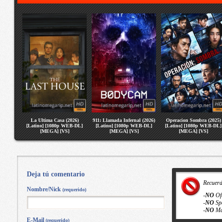
La Ultima Casa (2026)
911: Llamada Infernal (2026)
Operacion Sombra (2025)
[Latino] [1080p WEB-DL]
[Latino] [1080p WEB-DL]
[Latino] [1080p WEB-DL]
[MEGA] [VS]
[MEGA] [VS]
[MEGA] [VS]
Deja tú comentario
Recuer
Nombre/Nick
(requerido)
-
NO
Of
-
NO
Sp
-
NO
Ma
E-Mail
(requerido)