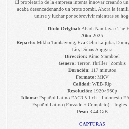
El propietario de la empresa intenta innovar creando u
acaba desencadenando un brote zombi. Ahora la famili
unirse y luchar por sobrevivir mientras su hog
Titulo Original:
Abadi Nan Jaya / The E
Año:
2025
Reparto:
Mikha Tambayong, Eva Celia Latjuba, Donn
Lio, Dimas Anggara
Direccion:
Kimo Stamboel
Género:
Terror. Thriller | Zombis
Duración:
117 minutos
Formato:
MKV
Calidad:
WEB-Rip
Resolución:
1920×960p
Idioma:
Español Latino EAC3 5.1 ch – Indonesio EAC
Español Latino (Forzado + Completo) – Ingles 
Peso:
3.44 GiB
CAPTURAS