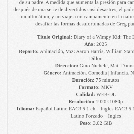
de su padre. A medida que aumenta la presión para ca
después de una serie de divertidos casi desastres, el pad
un ultimátum, y un viaje a un campamento en la natur
desafiar las formas desafortunadas de Greg pa
Titulo Original:
Diary of a Wimpy Kid: The L
Año:
2025
Reparto:
Animación, Voz: Aaron Harris, William Stan
Dillon
Direccion:
Gino Nichele, Matt Dann
Género:
Animación. Comedia | Infancia. 
Duración:
75 minutos
Formato:
MKV
Calidad:
WEB-DL
Resolución:
1920×1080p
Idioma:
Español Latino EAC3 5.1 ch – Ingles EAC3 5.1
Latino Forzado – Ingles
Peso:
3.02 GiB