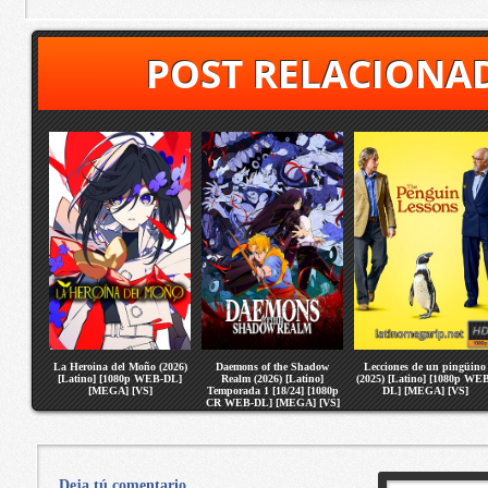
POST RELACIONA
La Heroina del Moño (2026)
Daemons of the Shadow
Lecciones de un pingüino
[Latino] [1080p WEB-DL]
Realm (2026) [Latino]
(2025) [Latino] [1080p WE
[MEGA] [VS]
Temporada 1 [18/24] [1080p
DL] [MEGA] [VS]
CR WEB-DL] [MEGA] [VS]
Deja tú comentario