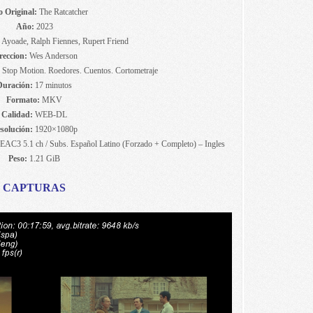
o Original:
The Ratcatcher
Año:
2023
 Ayoade, Ralph Fiennes, Rupert Friend
reccion:
Wes Anderson
| Stop Motion. Roedores. Cuentos. Cortometraje
Duración:
17 minutos
Formato:
MKV
Calidad:
WEB-DL
solución:
1920×1080p
EAC3 5.1 ch / Subs. Español Latino (Forzado + Completo) – Ingles
Peso:
1.21 GiB
CAPTURAS