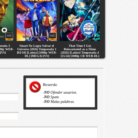
orada 3
Stuart No Logra Salvar el
That Time I Got
1080p WEB-
Universo (2026) Temporada 1
Reincarnated as a Slime
[VS]
[03/10] [Latino] [1080p WEB-
(2026) [Latino] Temporada 4
DL] [MEGA] [VS]
[15/24] [1080p CR WEB-DL]
[MEGA] [VS]
Recuerda:
-
NO
Ofender usuarios.
-
NO
Spam.
-
NO
Malas palabras.