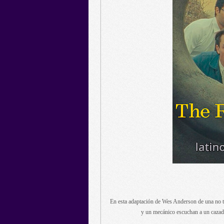
En esta adaptación de Wes Anderson de una no ta
y un mecánico escuchan a un cazador