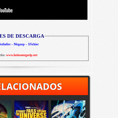
ES DE DESCARGA
diafire – Megaup – 1Fichier
eña:
www.latinomegarip.net
ELACIONADOS