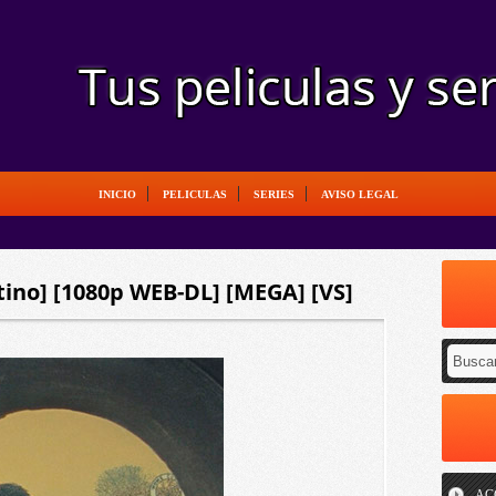
INICIO
PELICULAS
SERIES
AVISO LEGAL
atino] [1080p WEB-DL] [MEGA] [VS]
AC