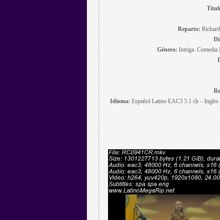
Titul
Reparto:
Richard
Di
Género:
Intriga. Comedia 
Re
Idioma:
Español Latino EAC3 5.1 ch – Ingles 