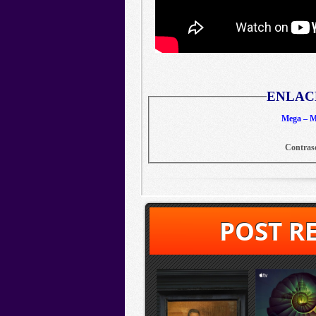
ENLAC
Mega – Me
Contras
POST R