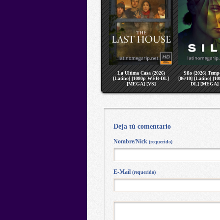
La Ultima Casa (2026)
Silo (2026) Temp
[Latino] [1080p WEB-DL]
[06/10] [Latino] [
[MEGA] [VS]
DL] [MEGA] 
Deja tú comentario
Nombre/Nick
(requerido)
E-Mail
(requerido)