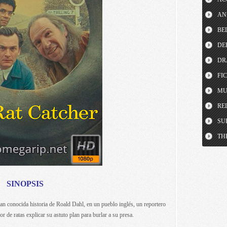
AN
BE
DE
DR
FI
MU
RE
SU
TH
SINOPSIS
n conocida historia de Roald Dahl, en un pueblo inglés, un reportero
 de ratas explicar su astuto plan para burlar a su presa.