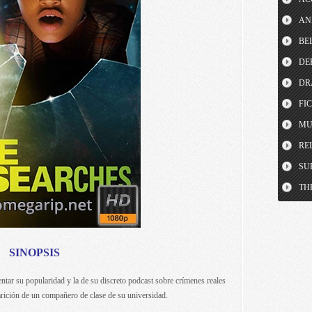
AN
BE
DE
DR
FI
MU
RE
SU
TH
SINOPSIS
ntar su popularidad y la de su discreto podcast sobre crímenes reales
rición de un compañero de clase de su universidad.