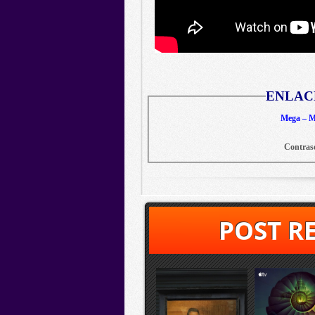
ENLAC
Mega – Me
Contras
POST R