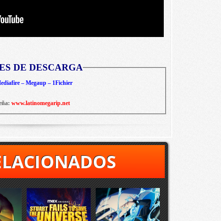
ES DE DESCARGA
diafire – Megaup – 1Fichier
eña:
www.latinomegarip.net
ELACIONADOS