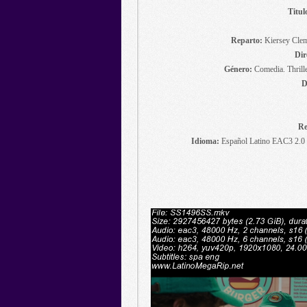
Titul
Reparto:
Kiersey Clem
Dir
Género:
Comedia. Thrille
D
Re
Idioma:
Español Latino EAC3 2.0 c