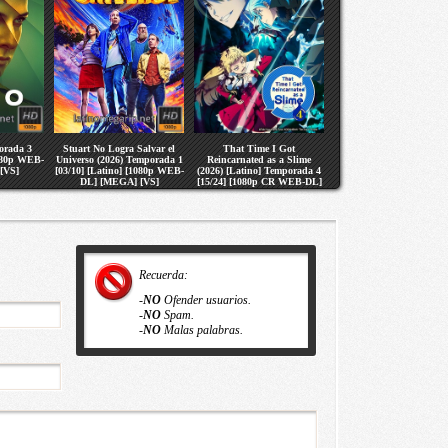
orada 3
Stuart No Logra Salvar el
That Time I Got
1080p WEB-
Universo (2026) Temporada 1
Reincarnated as a Slime
[VS]
[03/10] [Latino] [1080p WEB-
(2026) [Latino] Temporada 4
DL] [MEGA] [VS]
[15/24] [1080p CR WEB-DL]
[MEGA] [VS]
Recuerda:
-
NO
Ofender usuarios.
-
NO
Spam.
-
NO
Malas palabras.