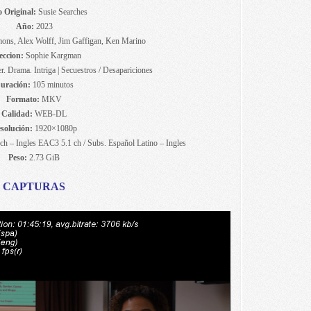
o Original:
Susie Searches
Año:
2023
ons, Alex Wolff, Jim Gaffigan, Ken Marino
eccion:
Sophie Kargman
r. Drama. Intriga | Secuestros / Desapariciones
uración:
105 minutos
Formato:
MKV
Calidad:
WEB-DL
solución:
1920×1080p
h – Ingles EAC3 5.1 ch / Subs. Español Latino – Ingles
Peso:
2.73 GiB
CAPTURAS