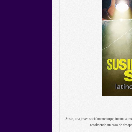
Susie, una joven socialmente torpe, intenta aume
resolviendo un caso de desapa