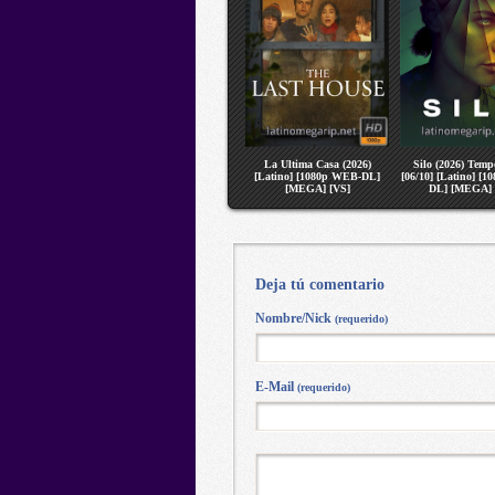
La Ultima Casa (2026)
Silo (2026) Temp
[Latino] [1080p WEB-DL]
[06/10] [Latino] [
[MEGA] [VS]
DL] [MEGA] 
Deja tú comentario
Nombre/Nick
(requerido)
E-Mail
(requerido)