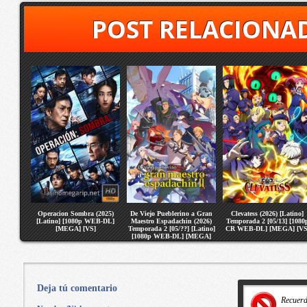
POST RELACIONA
Operacion Sombra (2025)
De Viejo Pueblerino a Gran
Clevatess (2026) [Latino]
[Latino] [1080p WEB-DL]
Maestro Espadachin (2026)
Temporada 2 [05/13] [1080
[MEGA] [VS]
Temporada 2 [05/??] [Latino]
CR WEB-DL] [MEGA] [VS
[1080p WEB-DL] [MEGA]
[VS]
Deja tú comentario
Recuer