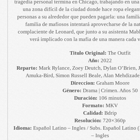
tragedia personal termina en Chicago, trabajando en una
una zona difícil de la ciudad donde hace ropa elegant
personas a su alrededor que pueden pagarla: una famili
familia de mafiosos intentará aprovecharse de la nat
complaciente de Leonard, que junto a su asistenta Mab
verá implicado con la mafia de una manera cada 
Titulo Original:
The Outfit
Año:
2022
Reparto:
Mark Rylance, Zoey Deutch, Dylan O’Brien, 
Amuka-Bird, Simon Russell Beale, Alan Mehdizade
Direccion:
Graham Moore
Género:
Drama | Crimen. Años 50
Duración:
106 minutos
Formato:
MKV
Calidad:
Bdrip
Resolución:
720×360p
Idioma:
Español Latino – Ingles / Subs. Español Latino
– Ingles