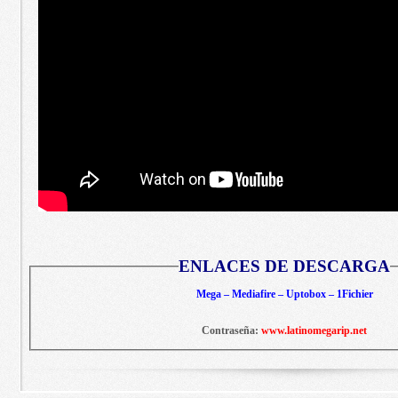
ENLACES DE DESCARGA
Mega – Mediafire – Uptobox – 1Fichier
Contraseña:
www.latinomegarip.net