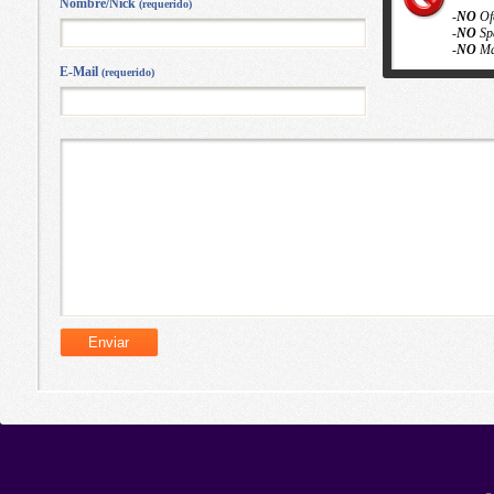
Nombre/Nick
(requerido)
-
NO
Of
-
NO
Sp
-
NO
Ma
E-Mail
(requerido)