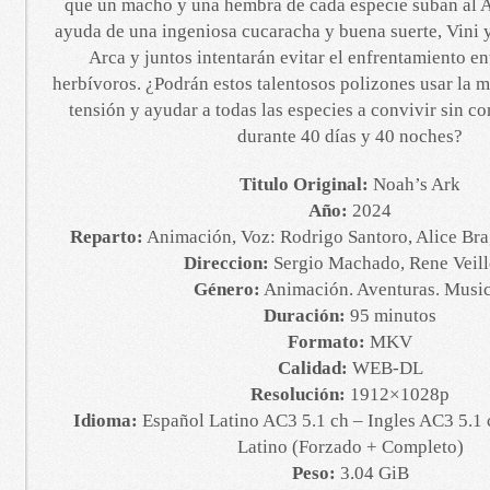
que un macho y una hembra de cada especie suban al A
ayuda de una ingeniosa cucaracha y buena suerte, Vini y
Arca y juntos intentarán evitar el enfrentamiento en
herbívoros. ¿Podrán estos talentosos polizones usar la 
tensión y ayudar a todas las especies a convivir sin c
durante 40 días y 40 noches?
Titulo Original:
Noah’s Ark
Año:
2024
Reparto:
Animación, Voz: Rodrigo Santoro, Alice Bra
Direccion:
Sergio Machado, Rene Veil
Género:
Animación. Aventuras. Music
Duración:
95 minutos
Formato:
MKV
Calidad:
WEB-DL
Resolución:
1912×1028p
Idioma:
Español Latino AC3 5.1 ch – Ingles AC3 5.1 
Latino (Forzado + Completo)
Peso:
3.04 GiB