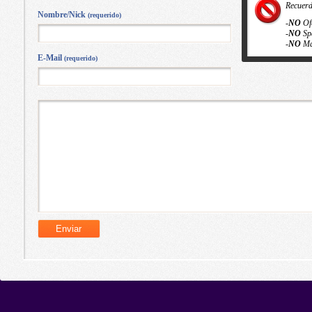
Recuer
Nombre/Nick
(requerido)
-
NO
Of
-
NO
Sp
-
NO
Ma
E-Mail
(requerido)