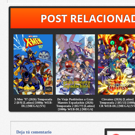
POST RELACIONA
X-Men ’97 (2026) Temporada
De Viejo Pueblerino a Gran
Clevatess (2026) [Latino]
2 [8/9] [Latino] [1080p WEB-
Maestro Espadachin (2026)
Temporada 2 [05/13] [1080
DL] [MEGA] [VS]
Temporada 2 [05/??] [Latino]
CR WEB-DL] [MEGA] [VS
[1080p WEB-DL] [MEGA]
[VS]
Deja tú comentario