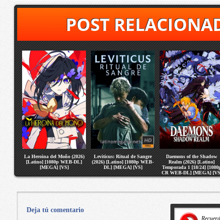
POST RELACIONA
La Heroina del Moño (2026)
Leviticus: Ritual de Sangre
Daemons of the Shadow
[Latino] [1080p WEB-DL]
(2026) [Latino] [1080p WEB-
Realm (2026) [Latino]
[MEGA] [VS]
DL] [MEGA] [VS]
Temporada 1 [18/24] [1080
CR WEB-DL] [MEGA] [VS
Deja tú comentario
Recuer