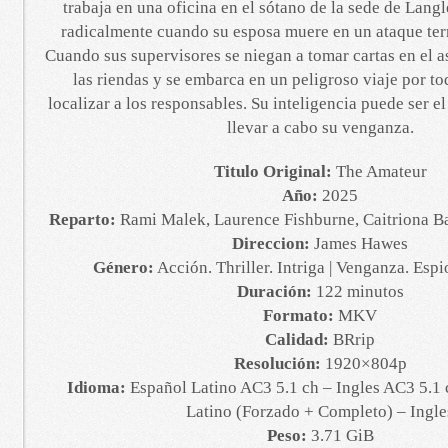
trabaja en una oficina en el sótano de la sede de Lang
radicalmente cuando su esposa muere en un ataque terr
Cuando sus supervisores se niegan a tomar cartas en el 
las riendas y se embarca en un peligroso viaje por t
localizar a los responsables. Su inteligencia puede ser el
llevar a cabo su venganza.
Titulo Original:
The Amateur
Año:
2025
Reparto:
Rami Malek, Laurence Fishburne, Caitriona Ba
Direccion:
James Hawes
Género:
Acción. Thriller. Intriga | Venganza. Esp
Duración:
122 minutos
Formato:
MKV
Calidad:
BRrip
Resolución:
1920×804p
Idioma:
Español Latino AC3 5.1 ch – Ingles AC3 5.1 
Latino (Forzado + Completo) – Ingle
Peso:
3.71 GiB