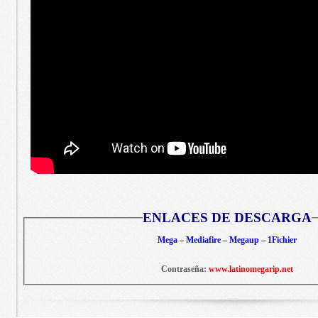
ENLACES DE DESCARGA
Mega – Mediafire – Megaup – 1Fichier
Contraseña:
www.latinomegarip.net