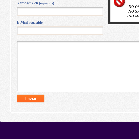
Nombre/Nick
(requerido)
-
NO
Of
-
NO
Sp
-
NO
Ma
E-Mail
(requerido)