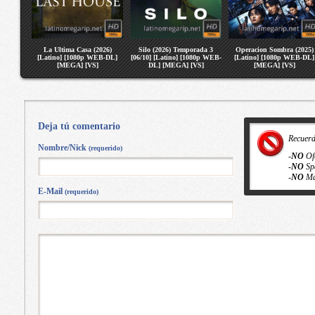
La Ultima Casa (2026)
Silo (2026) Temporada 3
Operacion Sombra (2025)
[Latino] [1080p WEB-DL]
[06/10] [Latino] [1080p WEB-
[Latino] [1080p WEB-DL]
[MEGA] [VS]
DL] [MEGA] [VS]
[MEGA] [VS]
Deja tú comentario
Recuer
Nombre/Nick
(requerido)
-
NO
Of
-
NO
Sp
-
NO
Ma
E-Mail
(requerido)