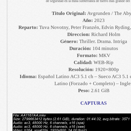
de seguridad en la mina subterránea de hierro más grande de
Titulo Original:
Avgrunden / The Aby
Año:
2023
Reparto:
Tuva Novotny, Peter Franzén, Edvin Ryding,
Direccion:
Richard Holm
Género:
Thriller. Drama. Intriga
Duración:
104 minutos
Formato:
MKV
Calidad:
WEB-Rip
Resolución:
1920×800p
Idioma:
Español Latino AC3 5.1 ch – Sueco AC3 5.1 c
Latino (Forzado + Completo) – Ingle
Peso:
2.61 GiB
CAPTURAS