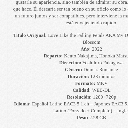
gustarle su apariencia, sino también de admirar su obra.
que hace. Él desearía ser tan bueno en su oficio como lo 
un futuro juntos y ser compatibles, pero interviene la m
está envejeciendo rápido.
Titulo Original:
Love Like the Falling Petals AKA My De
Blossom
Año:
2022
Reparto:
Kento Nakajima, Honoka Mats
Direccion:
Yoshihiro Fukagawa
Género:
Drama. Romance
Duración:
128 minutos
Formato:
MKV
Calidad:
WEB-DL
Resolución:
1280×720p
Idioma:
Español Latino EAC3 5.1 ch – Japones EAC3 5.1
Latino (Forzado + Completo) – Ingle
Peso:
2.58 GB