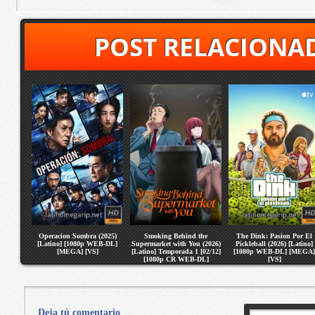
POST RELACIONA
Operacion Sombra (2025)
Smoking Behind the
The Dink: Pasion Por El
[Latino] [1080p WEB-DL]
Supermarket with You (2026)
Pickleball (2026) [Latino]
[MEGA] [VS]
[Latino] Temporada 1 [02/12]
[1080p WEB-DL] [MEGA]
[1080p CR WEB-DL]
[VS]
[MEGA] [VS]
Deja tú comentario