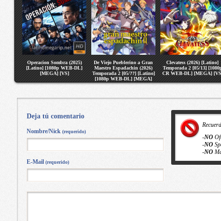
Operacion Sombra (2025)
De Viejo Pueblerino a Gran
Clevatess (2026) [Latino]
[Latino] [1080p WEB-DL]
Maestro Espadachin (2026)
Temporada 2 [05/13] [1080
[MEGA] [VS]
Temporada 2 [05/??] [Latino]
CR WEB-DL] [MEGA] [VS
[1080p WEB-DL] [MEGA]
[VS]
Deja tú comentario
Recuer
Nombre/Nick
(requerido)
-
NO
Of
-
NO
Sp
-
NO
Ma
E-Mail
(requerido)