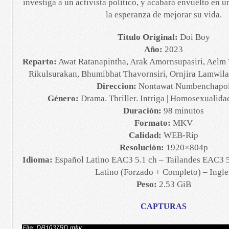
investiga a un activista político, y acabará envuelto en 
la esperanza de mejorar su vida.
Titulo Original:
Doi Boy
Año:
2023
Reparto:
Awat Ratanapintha, Arak Amornsupasiri, Aelm T
Rikulsurakan, Bhumibhat Thavornsiri, Ornjira Lamwila
Direccion:
Nontawat Numbenchapo
Género:
Drama. Thriller. Intriga | Homosexualidad
Duración:
98 minutos
Formato:
MKV
Calidad:
WEB-Rip
Resolución:
1920×804p
Idioma:
Español Latino EAC3 5.1 ch – Tailandes EAC3 5.
Latino (Forzado + Completo) – Ingle
Peso:
2.53 GiB
CAPTURAS