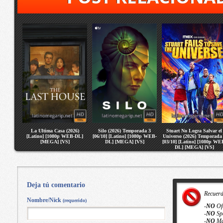
La Ultima Casa (2026)
Silo (2026) Temporada 3
Stuart No Logra Salvar el
[Latino] [1080p WEB-DL]
[06/10] [Latino] [1080p WEB-
Universo (2026) Temporada
[MEGA] [VS]
DL] [MEGA] [VS]
[03/10] [Latino] [1080p WE
DL] [MEGA] [VS]
Deja tú comentario
Recuer
Nombre/Nick
(requerido)
-
NO
Of
-
NO
Sp
-
NO
Ma