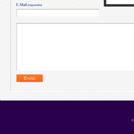
E-Mail
(requerido)
©