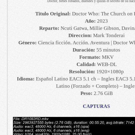
Doctor, bebés robados, duendes y quizás el secreto de su nac
Titulo Original:
Doctor Who: The Church on
Año:
2023
Reparto:
Ncuti Gatwa, Millie Gibson, Davi
Direccion:
Mark Tonderai
Género:
Ciencia ficción. Acción. Aventura | Doctor W
Duración:
55 minutos
Formato:
MKV
Calidad:
WEB-DL
Resolución:
1920×1080p
Idioma:
Español Latino EAC3 5.1 ch – Ingles EAC3 5.1
Latino (Forzado + Completo) – Ingle
Peso:
2.76 GiB
CAPTURAS