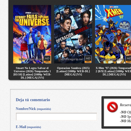
Stuart No Logra Salvar el
Operacion Sombra (2025)
X-Men ’97 (2026) Tempora
Universo (2026) Temporada 1
[Latino] [1080p WEB-DL]
2 [8/9] [Latino] [1080p WE
[03/10] [Latino] [1080p WEB-
[MEGA] [VS]
DL] [MEGA] [VS]
DL] [MEGA] [VS]
Deja tú comentario
Recuer
Nombre/Nick
(requerido)
-
NO
Of
-
NO
Sp
-
NO
Ma
E-Mail
(requerido)