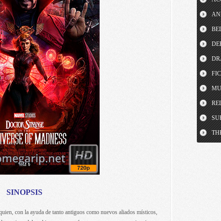
AN
BE
DE
DR
FI
MU
RE
SU
TH
SINOPSIS
quien, con la ayuda de tanto antiguos como nuevos aliados místicos,