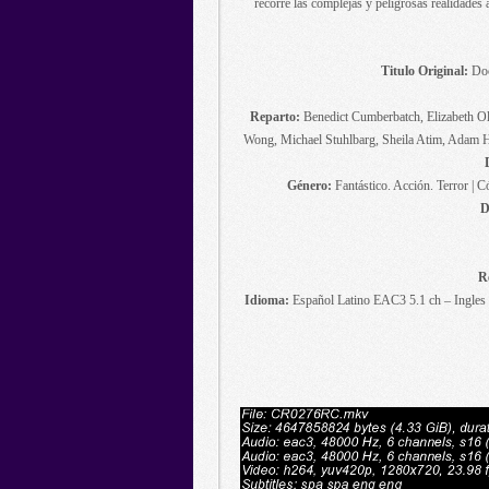
recorre las complejas y peligrosas realidades 
Titulo Original:
Doc
Reparto:
Benedict Cumberbatch, Elizabeth O
Wong, Michael Stuhlbarg, Sheila Atim, Adam 
Género:
Fantástico. Acción. Terror | 
D
R
Idioma:
Español Latino EAC3 5.1 ch – Ingles 