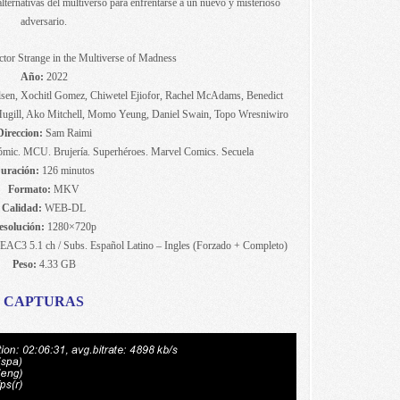
alternativas del multiverso para enfrentarse a un nuevo y misterioso
adversario.
tor Strange in the Multiverse of Madness
Año:
2022
lsen, Xochitl Gomez, Chiwetel Ejiofor, Rachel McAdams, Benedict
Hugill, Ako Mitchell, Momo Yeung, Daniel Swain, Topo Wresniwiro
Direccion:
Sam Raimi
Cómic. MCU. Brujería. Superhéroes. Marvel Comics. Secuela
uración:
126 minutos
Formato:
MKV
Calidad:
WEB-DL
esolución:
1280×720p
EAC3 5.1 ch / Subs. Español Latino – Ingles (Forzado + Completo)
Peso:
4.33 GB
CAPTURAS