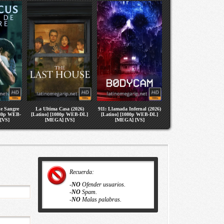
de Sangre
La Ultima Casa (2026)
911: Llamada Infernal (2026)
080p WEB-
[Latino] [1080p WEB-DL]
[Latino] [1080p WEB-DL]
[VS]
[MEGA] [VS]
[MEGA] [VS]
Recuerda:
-
NO
Ofender usuarios.
-
NO
Spam.
-
NO
Malas palabras.