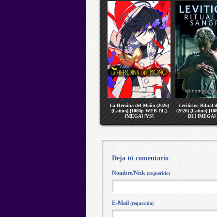
La Heroina del Moño (2026)
Leviticus: Ritual 
[Latino] [1080p WEB-DL]
(2026) [Latino] [1
[MEGA] [VS]
DL] [MEGA] 
Deja tú comentario
Nombre/Nick
(requerido)
E-Mail
(requerido)