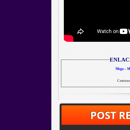
ENLAC
Mega – Me
Contras
POST R