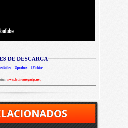
ES DE DESCARGA
diafire – Uptobox – 1Fichier
eña:
www.latinomegarip.net
ELACIONADOS