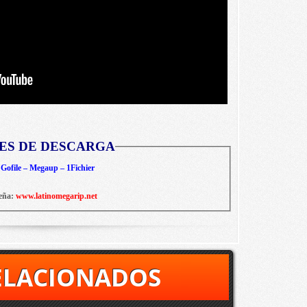
ES DE DESCARGA
Gofile – Megaup – 1Fichier
eña:
www.latinomegarip.net
ELACIONADOS