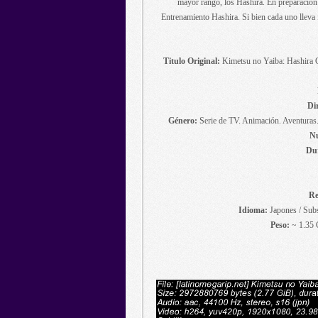
mayor rango, los Hashira. En preparación p
Entrenamiento Hashira. Si bien cada uno lleva 
Titulo Original:
Kimetsu no Yaiba: Hashira G
Di
Género:
Serie de TV. Animación. Aventuras.
Nu
Du
Re
Idioma:
Japones / Subs
Peso:
~ 1.35 