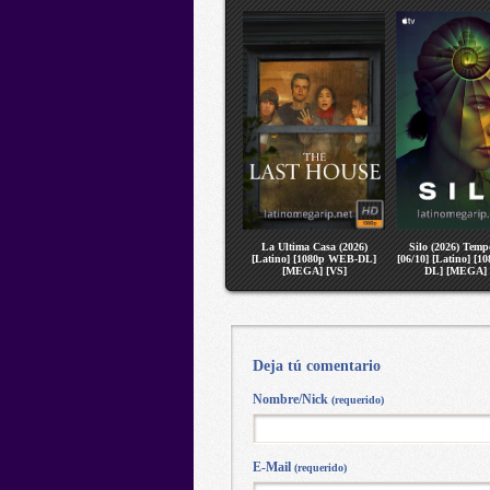
La Ultima Casa (2026)
Silo (2026) Temp
[Latino] [1080p WEB-DL]
[06/10] [Latino] [
[MEGA] [VS]
DL] [MEGA] 
Deja tú comentario
Nombre/Nick
(requerido)
E-Mail
(requerido)