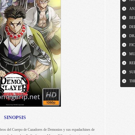
AN
BE
DE
DR
FI
MU
RE
SU
TH
SINOPSIS
bros del Cuerpo de Cazadores de Demonios y sus espadachines de