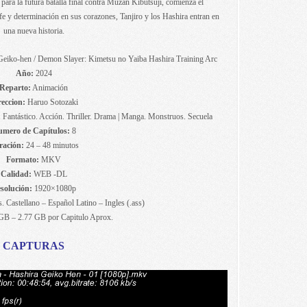
ara la futura batalla final contra Muzan Kibutsuji, comienza el
fe y determinación en sus corazones, Tanjiro y los Hashira entran en
una nueva historia.
eiko-hen / Demon Slayer: Kimetsu no Yaiba Hashira Training Arc
Año:
2024
Reparto:
Animación
reccion:
Haruo Sotozaki
 Fantástico. Acción. Thriller. Drama | Manga. Monstruos. Secuela
mero de Capítulos:
8
ración:
24 – 48 minutos
Formato:
MKV
Calidad:
WEB -DL
solución:
1920×1080p
. Castellano – Español Latino – Ingles (.ass)
GB – 2.77 GB por Capitulo Aprox.
CAPTURAS