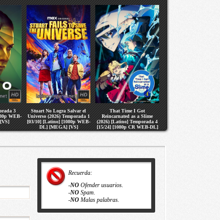
orada 3
Stuart No Logra Salvar el
That Time I Got
1080p WEB-
Universo (2026) Temporada 1
Reincarnated as a Slime
[VS]
[03/10] [Latino] [1080p WEB-
(2026) [Latino] Temporada 4
DL] [MEGA] [VS]
[15/24] [1080p CR WEB-DL]
[MEGA] [VS]
Recuerda:
-
NO
Ofender usuarios.
-
NO
Spam.
-
NO
Malas palabras.