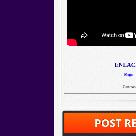
ENLAC
Mega – 
Contras
POST R